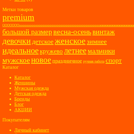
Метки товаров
premium
ОООООООоооооооооооооооооооооооооооооооооооооооооооооюююююююююююю
весна-осень
большой размер
винтаж
женское
девочки
детское
зимнее
идеальное
летнее
мальчики
кружево
новое
мужское
спорт
праздничное
ручная работа
Каталог
Каталог
Женщины
Мужская одежда
Детская одежда
Бренды
Блог
АКЦИИ
Покупателям
Личный кабинет