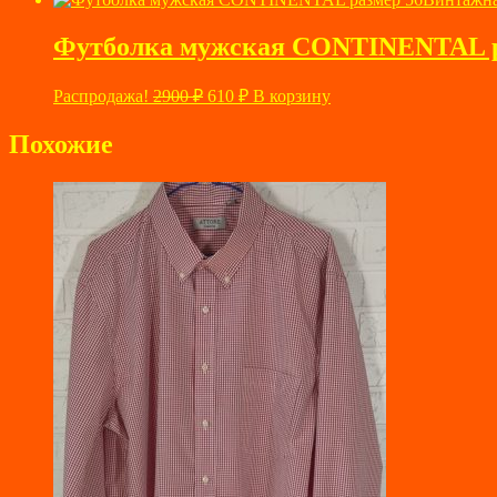
составляла
700 ₽.
2900 ₽.
Футболка мужская CONTINENTAL ра
Первоначальная
Текущая
Распродажа!
2900
₽
610
₽
В корзину
цена
цена:
составляла
610 ₽.
Похожие
2900 ₽.