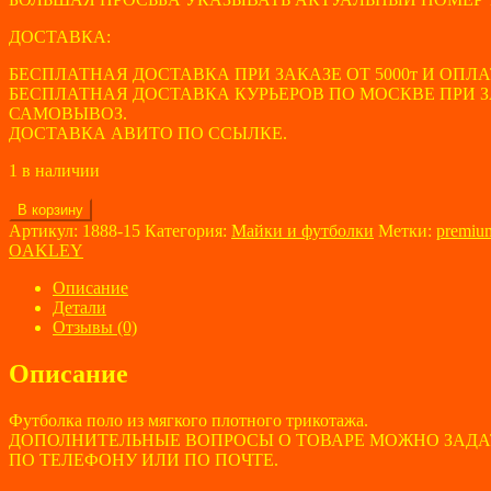
ДОСТАВКА:
БЕСПЛАТНАЯ ДОСТАВКА ПРИ ЗАКАЗЕ ОТ 5000т И ОПЛА
БЕСПЛАТНАЯ ДОСТАВКА КУРЬЕРОВ ПО МОСКВЕ ПРИ ЗАК
САМОВЫВОЗ.
ДОСТАВКА АВИТО ПО ССЫЛКЕ.
1 в наличии
Количество
В корзину
товара
Артикул:
1888-15
Категория:
Майки и футболки
Метки:
premiu
Мужская
OAKLEY
футболка
поло
Описание
OAKLEY
Детали
размер
Отзывы (0)
64
Описание
Футболка поло из мягкого плотного трикотажа.
ДОПОЛНИТЕЛЬНЫЕ ВОПРОСЫ О ТОВАРЕ МОЖНО ЗАДА
ПО ТЕЛЕФОНУ ИЛИ ПО ПОЧТЕ.