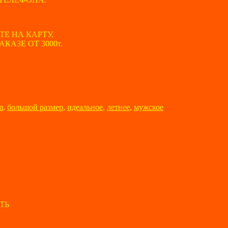
ТЕ НА КАРТУ.
АЗЕ ОТ 3000т.
m
,
большой размер
,
идеальное
,
летнее
,
мужское
ТЬ