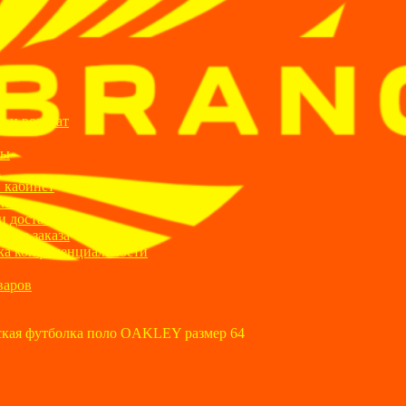
ИИ
я и возврат
ты
а
 кабинет
ании
и доставка
ние заказа
ка конфиденциальности
варов
кая футболка поло OAKLEY размер 64