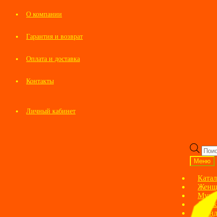
О компании
Гарантия и возврат
Оплата и доставка
Контакты
Личный кабинет
Перейти
Перейти
к
к
Пои
навигации
содержимому
това
Меню
Катал
Женщ
Мужс
Детск
Брен