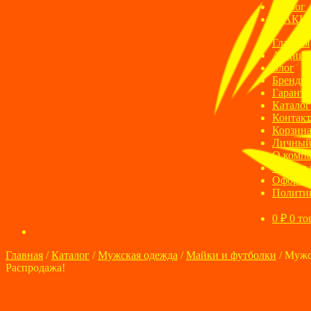
Блог
АКЦ
Главная
Акции
Блог
Бренды
Гаранти
Каталог
Контак
Корзин
Личный
О комп
Оплата 
Оформле
Полити
0
₽
0 то
Главная
/
Каталог
/
Мужская одежда
/
Майки и футболки
/
Мужс
Распродажа!