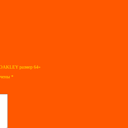
о OAKLEY размер 64»
ечены
*