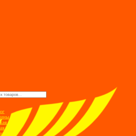
ск
ров
ог
ины
кая одежда
ая одежда
ды