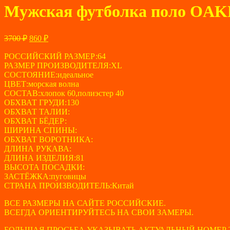
Мужская футболка поло OAK
Первоначальная
Текущая
3700
₽
860
₽
цена
цена:
составляла
РОССИЙСКИЙ РАЗМЕР:64
860 ₽.
РАЗМЕР ПРОИЗВОДИТЕЛЯ:XL
3700 ₽.
СОСТОЯНИЕ:идеальное
ЦВЕТ:морская волна
СОСТАВ:хлопок 60,полиэстер 40
ОБХВАТ ГРУДИ:130
ОБХВАТ ТАЛИИ:
ОБХВАТ БЁДЕР:
ШИРИНА СПИНЫ:
ОБХВАТ ВОРОТНИКА:
ДЛИНА РУКАВА:
ДЛИНА ИЗДЕЛИЯ:81
ВЫСОТА ПОСАДКИ:
ЗАСТЁЖКА:пуговицы
СТРАНА ПРОИЗВОДИТЕЛЬ:Китай
ВСЕ РАЗМЕРЫ НА САЙТЕ РОССИЙСКИЕ.
ВСЕГДА ОРИЕНТИРУЙТЕСЬ НА СВОИ ЗАМЕРЫ.
БОЛЬШАЯ ПРОСЬБА УКАЗЫВАТЬ АКТУАЛЬНЫЙ НОМЕР 