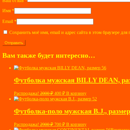
Ваш отзыв
*
Имя
*
Email
*
Сохранить моё имя, email и адрес сайта в этом браузере д
Вам также будет интересно…
Футболка мужская BILLY DEAN, ра
Первоначальная
Текущая
Распродажа!
2000
₽
400
₽
В корзину
цена
цена:
составляла
400 ₽.
2000 ₽.
Футболка-поло мужская B.J., размер
Первоначальная
Текущая
Распродажа!
2900
₽
700
₽
В корзину
цена
цена: