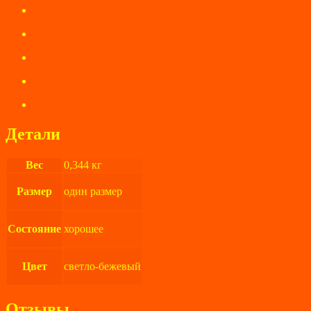
Детали
Вес
0,344 кг
Размер
один размер
Состояние
хорошее
Цвет
светло-бежевый
Отзывы