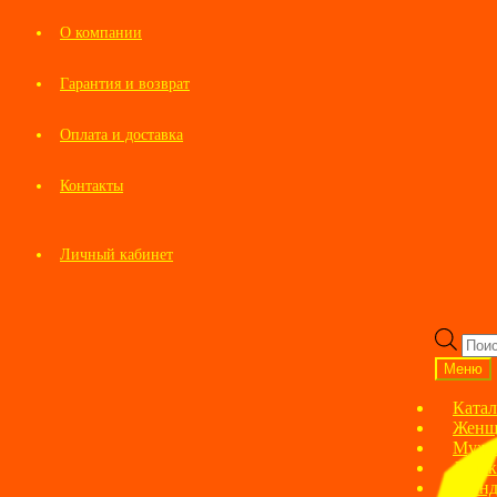
О компании
Гарантия и возврат
Оплата и доставка
Контакты
Личный кабинет
Перейти
Перейти
к
к
Пои
навигации
содержимому
това
Меню
Катал
Женщ
Мужс
Детск
Брен