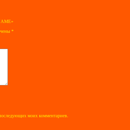
 NAME»
ечены
*
ля последующих моих комментариев.