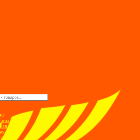
ск
ров
ог
ины
кая одежда
ая одежда
ды