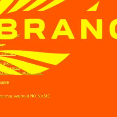
ИИ
я и возврат
ты
а
 кабинет
ании
и доставка
ние заказа
ка конфиденциальности
варов
лантин женский NO NAME