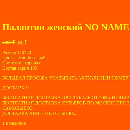
Палантин женский NO NAME
Первоначальная
Текущая
2000
₽
300
₽
цена
цена:
составляла
Размер 170*70
300 ₽.
Цвет светло-бежевый
2000 ₽.
Состояние хорошее
Состав акрил 100
БОЛЬШАЯ ПРОСЬБА УКАЗЫВАТЬ АКТУАЛЬНЫЙ НОМЕР 
ДОСТАВКА:
БЕСПЛАТНАЯ ДОСТАВКА ПРИ ЗАКАЗЕ ОТ 5000т И ОПЛА
БЕСПЛАТНАЯ ДОСТАВКА КУРЬЕРОВ ПО МОСКВЕ ПРИ ЗАК
САМОВЫВОЗ.
ДОСТАВКА АВИТО ПО ССЫЛКЕ.
1 в наличии