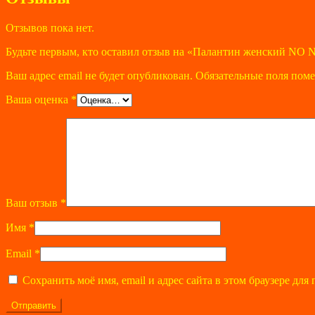
Отзывов пока нет.
Будьте первым, кто оставил отзыв на «Палантин женский NO
Ваш адрес email не будет опубликован.
Обязательные поля пом
Ваша оценка
*
Ваш отзыв
*
Имя
*
Email
*
Сохранить моё имя, email и адрес сайта в этом браузере д