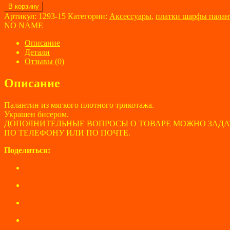
Количество
В корзину
товара
Артикул:
1293-15
Категории:
Аксессуары
,
платки шарфы пала
Палантин
NO NAME
женский
NO
Описание
NAME
Детали
Отзывы (0)
Описание
Палантин из мягкого плотного трикотажа.
Украшен бисером.
ДОПОЛНИТЕЛЬНЫЕ ВОПРОСЫ О ТОВАРЕ МОЖНО ЗАДА
ПО ТЕЛЕФОНУ ИЛИ ПО ПОЧТЕ.
Поделиться: