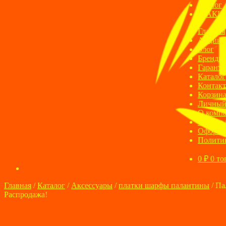
Блог
АКЦ
Главная
Акции
Блог
Бренды
Гаранти
Каталог
Контак
Корзин
Личный
О комп
Оплата 
Оформле
Полити
0
₽
0 то
Главная
/
Каталог
/
Аксессуары
/
платки шарфы палантины
/
Па
Распродажа!