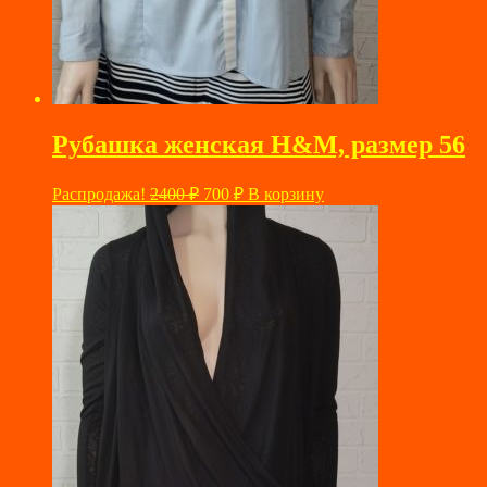
Рубашка женская H&M, размер 56
Первоначальная
Текущая
Распродажа!
2400
₽
700
₽
В корзину
цена
цена:
составляла
700 ₽.
2400 ₽.