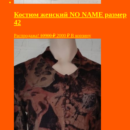
Костюм женский NO NAME размер
42
Первоначальная
Текущая
Распродажа!
10900
₽
2000
₽
В корзину
цена
цена:
составляла
2000 ₽.
10900 ₽.