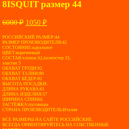
8ISQUIT размер 44
Первоначальная
Текущая
6000
₽
1050
₽
цена
цена:
составляла
РОССИЙСКИЙ РАЗМЕР:44
1050 ₽.
РАЗМЕР ПРОИЗВОДИТЕЛЯ:42
6000 ₽.
СОСТОЯНИЕ:идеальное
ЦВЕТ:коричневый
СОСТАВ:хлопок 62,полиэстер 33,
эластан 5
ОБХВАТ ГРУДИ:92
ОБХВАТ ТАЛИИ:80
ОБХВАТ БЁДЕР:82
ВЫСОТА ПОСАДКИ:
ДЛИНА РУКАВА:61
ДЛИНА ИЗДЕЛИЯ:57
ШИРИНА СПИНЫ:
ЗАСТЁЖКА:пуговицы
СТРАНА ПРОИЗВОДИТЕЛЬ:Италия
ВСЕ РАЗМЕРЫ НА САЙТЕ РОССИЙСКИЕ.
ВСЕГДА ОРИЕНТИРУЙТЕСЬ НА СОБСТВЕННЫЕ