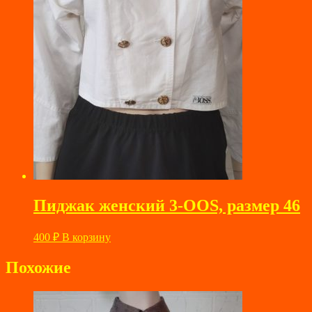
Пиджак женский 3-OOS, размер 46
400
₽
В корзину
Похожие