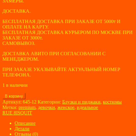
ЗАМЕРЫ.
ДОСТАВКА.
БЕСПЛАТНАЯ ДОСТАВКА ПРИ ЗАКАЗЕ ОТ 5000т И
ОПЛАТЕ НА КАРТУ.
БЕСПЛАТНАЯ ДОСТАВКА КУРЬЕРОМ ПО МОСКВЕ ПРИ
ЗАКАЗЕ ОТ 3000т.
САМОВЫВОЗ.
ДОСТАВКА АВИТО ПРИ СОГЛАСОВАНИИ С
МЕНЕДЖЕРОМ.
ПРИ ЗАКАЗЕ УКАЗЫВАЙТЕ АКТУАЛЬНЫЙ НОМЕР
ТЕЛЕФОНА.
1 в наличии
Количество
В корзину
товара
Артикул:
645-12
Категории:
Блузки и пиджаки
,
костюмы
Пиджак
Метки:
premium
,
девочки
,
женское
,
идеальное
женский
RUE 8ISQUIT
RUE
8ISQUIT
Описание
размер
Детали
44
Отзывы (0)