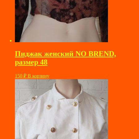
Пиджак женский NO BREND,
размер 48
150
₽
В корзину