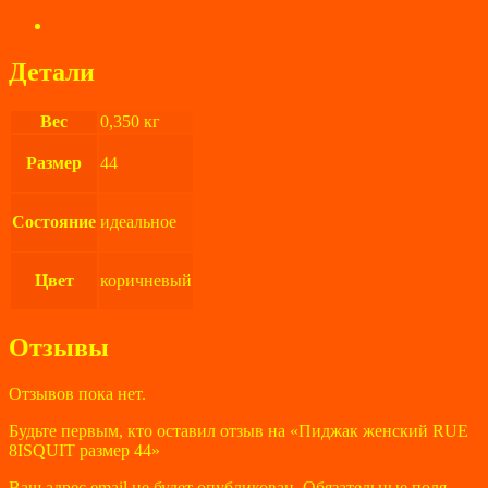
Детали
Вес
0,350 кг
Размер
44
Состояние
идеальное
Цвет
коричневый
Отзывы
Отзывов пока нет.
Будьте первым, кто оставил отзыв на «Пиджак женский RUE
8ISQUIT размер 44»
Ваш адрес email не будет опубликован.
Обязательные поля