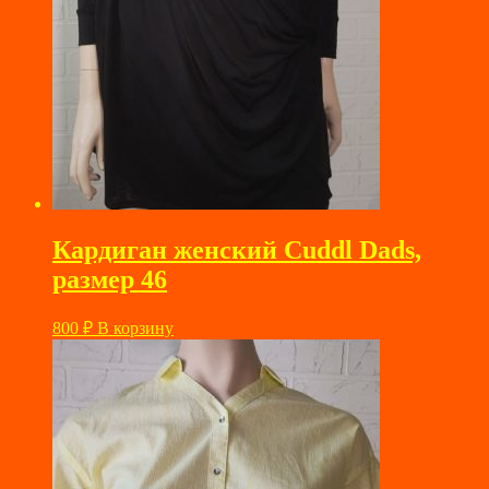
Кардиган женский Cuddl Dads,
размер 46
800
₽
В корзину