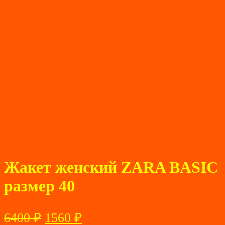
Жакет женский ZARA BASIC
размер 40
Первоначальная
Текущая
6400
₽
1560
₽