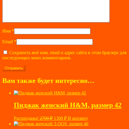
Имя
*
Email
*
Сохранить моё имя, email и адрес сайта в этом браузере для
последующих моих комментариев.
Вам также будет интересно…
Пиджак женский H&M, размер 42
Первоначальная
Текущая
Распродажа!
2700
₽
1300
₽
В корзину
цена
цена:
составляла
1300 ₽.