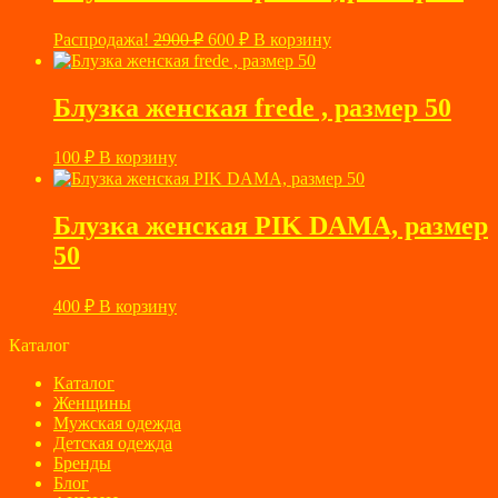
Первоначальная
Текущая
Распродажа!
2900
₽
600
₽
В корзину
цена
цена:
составляла
600 ₽.
2900 ₽.
Блузка женская frede , размер 50
100
₽
В корзину
Блузка женская PIK DAMA, размер
50
400
₽
В корзину
Каталог
Каталог
Женщины
Мужская одежда
Детская одежда
Бренды
Блог