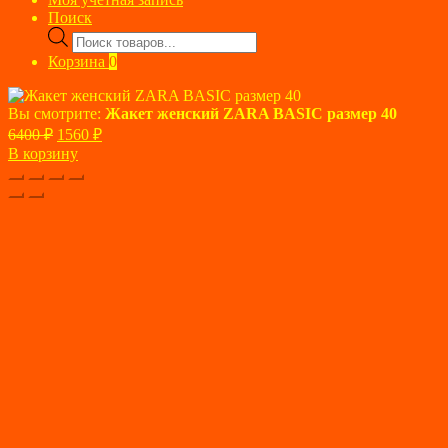
Поиск
Поиск
товаров
Корзина
0
Вы смотрите:
Жакет женский ZARA BASIC размер 40
Первоначальная
Текущая
6400
₽
1560
₽
цена
цена:
В корзину
составляла
1560 ₽.
6400 ₽.