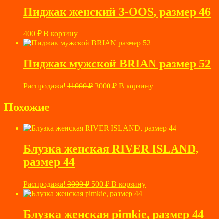
2700 ₽.
Пиджак женский 3-OOS, размер 46
400
₽
В корзину
Пиджак мужской BRIAN размер 52
Первоначальная
Текущая
Распродажа!
11000
₽
3000
₽
В корзину
цена
цена:
составляла
3000 ₽.
Похожие
11000 ₽.
Блузка женская RIVER ISLAND,
размер 44
Первоначальная
Текущая
Распродажа!
3000
₽
500
₽
В корзину
цена
цена:
составляла
500 ₽.
3000 ₽.
Блузка женская pimkie, размер 44