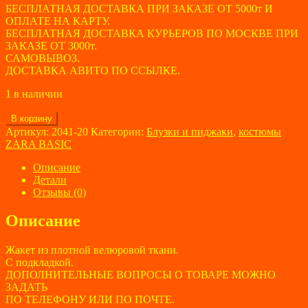
БЕСПЛАТНАЯ ДОСТАВКА ПРИ ЗАКАЗЕ ОТ 5000т И
ОПЛАТЕ НА КАРТУ.
БЕСПЛАТНАЯ ДОСТАВКА КУРЬЕРОВ ПО МОСКВЕ ПРИ
ЗАКАЗЕ ОТ 3000т.
САМОВЫВОЗ.
ДОСТАВКА АВИТО ПО ССЫЛКЕ.
1 в наличии
Количество
В корзину
товара
Артикул:
2041-20
Категории:
Блузки и пиджаки
,
костюмы
Жакет
ZARA BASIC
женский
ZARA
Описание
BASIC
Детали
размер
Отзывы (0)
40
Описание
Жакет из плотной велюровой ткани.
С подкладкой.
ДОПОЛНИТЕЛЬНЫЕ ВОПРОСЫ О ТОВАРЕ МОЖНО
ЗАДАТЬ
ПО ТЕЛЕФОНУ ИЛИ ПО ПОЧТЕ.