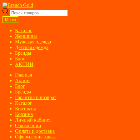
Перейти
Перейти
к
к
Поиск
навигации
содержимому
товаров
Меню
Каталог
Женщины
Мужская одежда
Детская одежда
Бренды
Блог
АКЦИИ
Главная
Акции
Блог
Бренды
Гарантия и возврат
Каталог
Контакты
Корзина
Личный кабинет
О компании
Оплата и доставка
Оформление заказа