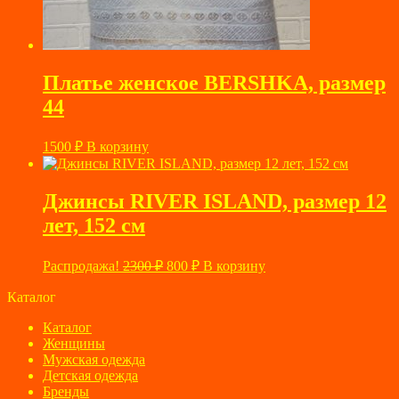
Платье женское BERSHKA, размер
44
1500
₽
В корзину
Джинсы RIVER ISLAND, размер 12
лет, 152 см
Первоначальная
Текущая
Распродажа!
2300
₽
800
₽
В корзину
цена
цена:
составляла
Каталог
800 ₽.
2300 ₽.
Каталог
Женщины
Мужская одежда
Детская одежда
Бренды