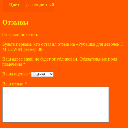
Цвет
разноцветный
Отзывы
Отзывов пока нет.
Будьте первым, кто оставил отзыв на «Рубашка для девочек T
M LEWIN размер 38»
Ваш адрес email не будет опубликован.
Обязательные поля
помечены
*
Ваша оценка
*
Ваш отзыв
*