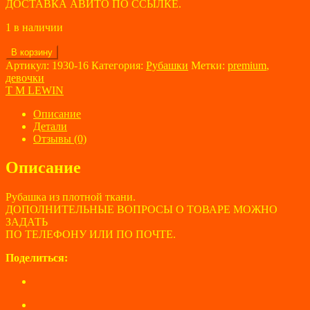
ДОСТАВКА АВИТО ПО ССЫЛКЕ.
1 в наличии
Количество
В корзину
товара
Артикул:
1930-16
Категория:
Рубашки
Метки:
premium
,
Рубашка
девочки
для
T M LEWIN
девочек
T
Описание
M
Детали
LEWIN
Отзывы (0)
размер
38
Описание
Рубашка из плотной ткани.
ДОПОЛНИТЕЛЬНЫЕ ВОПРОСЫ О ТОВАРЕ МОЖНО
ЗАДАТЬ
ПО ТЕЛЕФОНУ ИЛИ ПО ПОЧТЕ.
Поделиться: