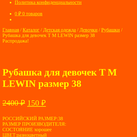
Политика конфиденциальности
0
₽
0 товаров
Главная
/
Каталог
/
Детская одежда
/
Девочки
/
Рубашки
/
Рубашка для девочек T M LEWIN размер 38
Распродажа!
Рубашка для девочек T M
LEWIN размер 38
Первоначальная
Текущая
2400
₽
150
₽
цена
цена:
составляла
РОССИЙСКИЙ РАЗМЕР:38
150 ₽.
РАЗМЕР ПРОИЗВОДИТЕЛЯ:
2400 ₽.
СОСТОЯНИЕ хорошее
ЦВЕТ:разноцветный