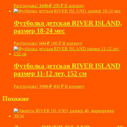
Первоначальная
Текущая
Распродажа!
1100
₽
300
₽
В корзину
цена
цена:
составляла
300 ₽.
1100 ₽.
Футболка детская RIVER ISLAND,
размер 18-24 мес
Первоначальная
Текущая
Распродажа!
600
₽
100
₽
В корзину
цена
цена:
составляла
100 ₽.
600 ₽.
Футболка детская RIVER ISLAND
размер 11-12 лет, 152 см
Первоначальная
Текущая
Распродажа!
1900
₽
400
₽
В корзину
цена
цена:
составляла
400 ₽.
Похожие
1900 ₽.