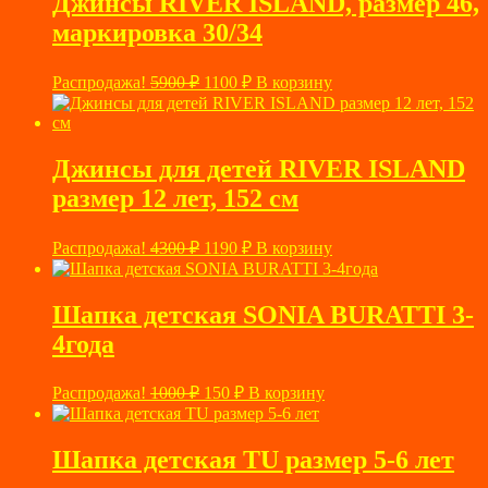
Джинсы RIVER ISLAND, размер 46,
маркировка 30/34
Первоначальная
Текущая
Распродажа!
5900
₽
1100
₽
В корзину
цена
цена:
составляла
1100 ₽.
5900 ₽.
Джинсы для детей RIVER ISLAND
размер 12 лет, 152 см
Первоначальная
Текущая
Распродажа!
4300
₽
1190
₽
В корзину
цена
цена:
составляла
1190 ₽.
4300 ₽.
Шапка детская SONIA BURATTI 3-
4года
Первоначальная
Текущая
Распродажа!
1000
₽
150
₽
В корзину
цена
цена:
составляла
150 ₽.
1000 ₽.
Шапка детская TU размер 5-6 лет