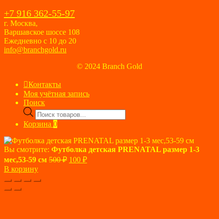
+7 916 362-55-97
г. Москва,
Варшавское шоссе 108
Ежедневно с 10 до 20
info@branchgold.ru
© 2024 Branch Gold
Контакты
Моя учётная запись
Поиск
Поиск
товаров
Корзина
0
Вы смотрите:
Футболка детская PRENATAL размер 1-3
Первоначальная
Текущая
мес,53-59 см
500
₽
100
₽
цена
цена:
В корзину
составляла
100 ₽.
500 ₽.