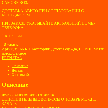
САМОВЫВОЗ.
ДОСТАВКА АВИТО ПРИ СОГЛАСОВАНИИ С
МЕНЕДЖЕРОМ.
ПРИ ЗАКАЗЕ УКАЗЫВАЙТЕ АКТУАЛЬНЫЙ НОМЕР
ТЕЛЕФОНА.
1 в наличии
Количество
В корзину
товара
Артикул:
1669-11
Категории:
Детская одежда
,
НОВОЕ
Метки:
Футболка
детское
,
новое
детская
PRENATAL
PRENATAL
размер
Описание
1-
Детали
3
Отзывы (0)
мес,53-
59
Описание
см
Футболка из мягкого трикотажа.
ДОПОЛНИТЕЛЬНЫЕ ВОПРОСЫ О ТОВАРЕ МОЖНО
ЗАДАТЬ
ПО ТЕЛЕФОНУ ИЛИ ПО ПОЧТЕ.