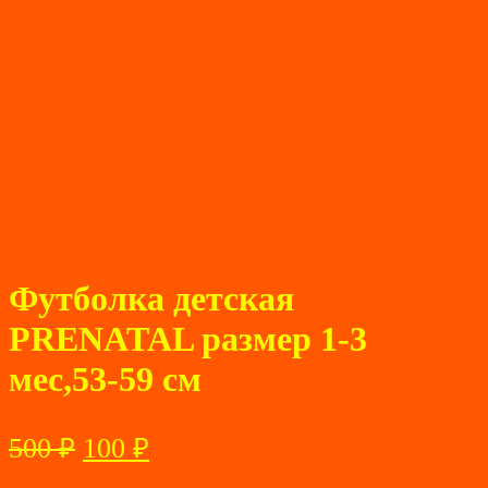
Футболка детская
PRENATAL размер 1-3
мес,53-59 см
Первоначальная
Текущая
500
₽
100
₽
цена
цена: