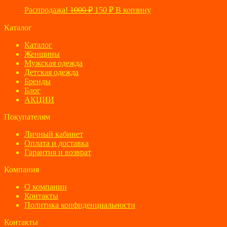
Первоначальная
Текущая
Распродажа!
1000
₽
150
₽
В корзину
цена
цена:
составляла
Каталог
150 ₽.
1000 ₽.
Каталог
Женщины
Мужская одежда
Детская одежда
Бренды
Блог
АКЦИИ
Покупателям
Личный кабинет
Оплата и доставка
Гарантия и возврат
Компания
О компании
Контакты
Политика конфиденциальности
Контакты