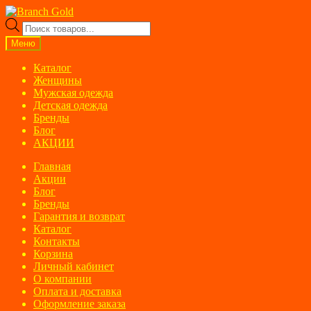
Перейти
Перейти
к
к
Поиск
навигации
содержимому
товаров
Меню
Каталог
Женщины
Мужская одежда
Детская одежда
Бренды
Блог
АКЦИИ
Главная
Акции
Блог
Бренды
Гарантия и возврат
Каталог
Контакты
Корзина
Личный кабинет
О компании
Оплата и доставка
Оформление заказа