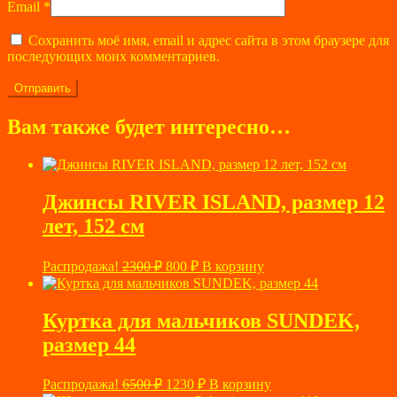
Email
*
Сохранить моё имя, email и адрес сайта в этом браузере для
последующих моих комментариев.
Вам также будет интересно…
Джинсы RIVER ISLAND, размер 12
лет, 152 см
Первоначальная
Текущая
Распродажа!
2300
₽
800
₽
В корзину
цена
цена:
составляла
800 ₽.
2300 ₽.
Куртка для мальчиков SUNDEK,
размер 44
Первоначальная
Текущая
Распродажа!
6500
₽
1230
₽
В корзину
цена
цена: