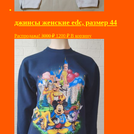
джинсы женские edc, размер 44
Первоначальная
Текущая
Распродажа!
3000
₽
1200
₽
В корзину
цена
цена:
составляла
1200 ₽.
3000 ₽.