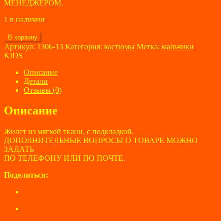
МЕНЕДЖЕРОМ.
1 в наличии
Количество
В корзину
товара
Артикул:
1306-13
Категория:
костюмы
Метка:
мальчики
Жилет
KIDS
для
мальчиков
Описание
KIDS
Детали
размер
Отзывы (0)
110
см
Описание
Жилет из мягкой ткани, с подкладкой.
ДОПОЛНИТЕЛЬНЫЕ ВОПРОСЫ О ТОВАРЕ МОЖНО
ЗАДАТЬ
ПО ТЕЛЕФОНУ ИЛИ ПО ПОЧТЕ.
Поделиться: