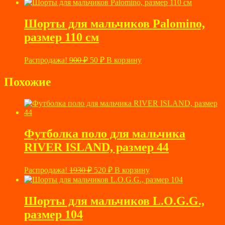
составляла
1230 ₽.
6500 ₽.
Шорты для мальчиков Palomino,
размер 110 см
Первоначальная
Текущая
Распродажа!
900
₽
50
₽
В корзину
цена
цена:
составляла
50 ₽.
Похожие
900 ₽.
Футболка поло для мальчика
RIVER ISLAND, размер 44
Первоначальная
Текущая
Распродажа!
1930
₽
520
₽
В корзину
цена
цена:
составляла
520 ₽.
1930 ₽.
Шорты для мальчиков L.O.G.G.,
размер 104