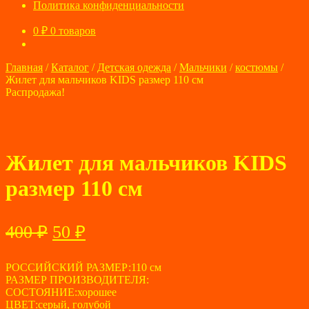
Политика конфиденциальности
0
₽
0 товаров
Главная
/
Каталог
/
Детская одежда
/
Мальчики
/
костюмы
/
Жилет для мальчиков KIDS размер 110 см
Распродажа!
Жилет для мальчиков KIDS
размер 110 см
Первоначальная
Текущая
400
₽
50
₽
цена
цена:
составляла
РОССИЙСКИЙ РАЗМЕР:110 см
50 ₽.
РАЗМЕР ПРОИЗВОДИТЕЛЯ:
400 ₽.
СОСТОЯНИЕ:хорошее
ЦВЕТ:серый, голубой