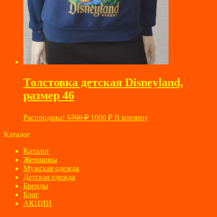
Толстовка детская Disneyland,
размер 46
Первоначальная
Текущая
Распродажа!
5700
₽
1000
₽
В корзину
цена
цена:
составляла
Каталог
1000 ₽.
5700 ₽.
Каталог
Женщины
Мужская одежда
Детская одежда
Бренды
Блог
АКЦИИ