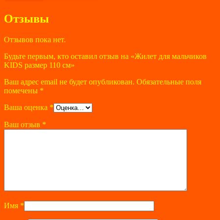
Отзывы
Отзывов пока нет.
Будьте первым, кто оставил отзыв на «Жилет для мальчиков
KIDS размер 110 см»
Ваш адрес email не будет опубликован.
Обязательные поля
помечены
*
Ваша оценка
*
Ваш отзыв
*
Имя
*