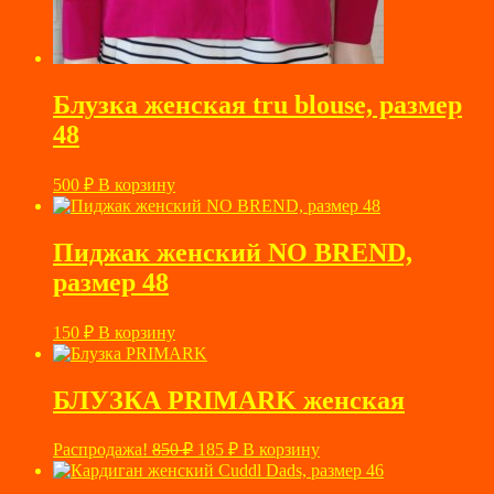
Блузка женская tru blouse, размер
48
500
₽
В корзину
Пиджак женский NO BREND,
размер 48
150
₽
В корзину
БЛУЗКА PRIMARK женская
Первоначальная
Текущая
Распродажа!
850
₽
185
₽
В корзину
цена
цена:
составляла
185 ₽.