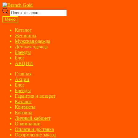
Перейти
Перейти
к
к
Поиск
навигации
содержимому
товаров
Меню
Каталог
Женщины
Мужская одежда
Детская одежда
Бренды
Блог
АКЦИИ
Главная
Акции
Блог
Бренды
Гарантия и возврат
Каталог
Контакты
Корзина
Личный кабинет
О компании
Оплата и доставка
Оформление заказа