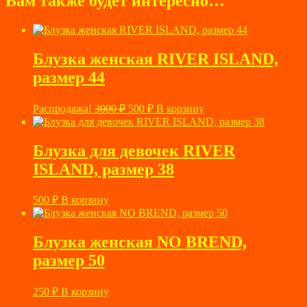
Вам также будет интересно…
Блузка женская RIVER ISLAND,
размер 44
Первоначальная
Текущая
Распродажа!
3000
₽
500
₽
В корзину
цена
цена:
составляла
500 ₽.
3000 ₽.
Блузка для девочек RIVER
ISLAND, размер 38
500
₽
В корзину
Блузка женская NO BREND,
размер 50
250
₽
В корзину