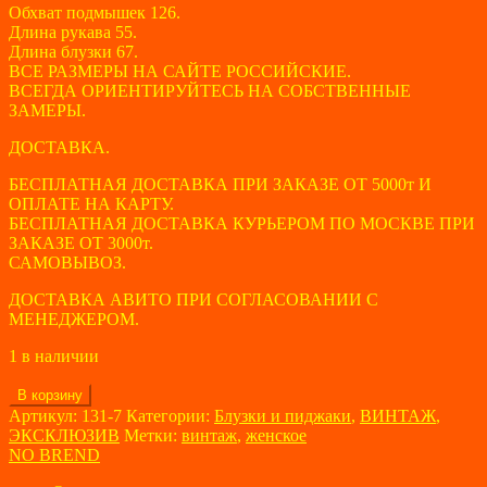
Обхват подмышек 126.
Длина рукава 55.
Длина блузки 67.
ВСЕ РАЗМЕРЫ НА САЙТЕ РОССИЙСКИЕ.
ВСЕГДА ОРИЕНТИРУЙТЕСЬ НА СОБСТВЕННЫЕ
ЗАМЕРЫ.
ДОСТАВКА.
БЕСПЛАТНАЯ ДОСТАВКА ПРИ ЗАКАЗЕ ОТ 5000т И
ОПЛАТЕ НА КАРТУ.
БЕСПЛАТНАЯ ДОСТАВКА КУРЬЕРОМ ПО МОСКВЕ ПРИ
ЗАКАЗЕ ОТ 3000т.
САМОВЫВОЗ.
ДОСТАВКА АВИТО ПРИ СОГЛАСОВАНИИ С
МЕНЕДЖЕРОМ.
1 в наличии
Количество
В корзину
товара
Артикул:
131-7
Категории:
Блузки и пиджаки
,
ВИНТАЖ
,
Блузка
ЭКСКЛЮЗИВ
Метки:
винтаж
,
женское
женская
NO BREND
NO