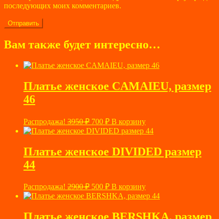
последующих моих комментариев.
Вам также будет интересно…
Платье женское CAMAIEU, размер
46
Первоначальная
Текущая
Распродажа!
3950
₽
700
₽
В корзину
цена
цена:
составляла
700 ₽.
3950 ₽.
Платье женское DIVIDED размер
44
Первоначальная
Текущая
Распродажа!
2900
₽
500
₽
В корзину
цена
цена:
составляла
500 ₽.
2900 ₽.
Платье женское BERSHKA, размер