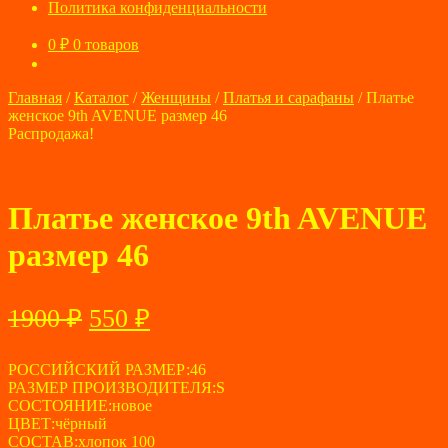
Политика конфиденциальности
0
₽
0 товаров
Главная
/
Каталог
/
Женщины
/
Платья и сарафаны
/
Платье
женское 9th AVENUE размер 46
Распродажа!
Платье женское 9th AVENUE
размер 46
Первоначальная
Текущая
1900
₽
550
₽
цена
цена:
составляла
РОССИЙСКИЙ РАЗМЕР:46
550 ₽.
РАЗМЕР ПРОИЗВОДИТЕЛЯ:S
1900 ₽.
СОСТОЯНИЕ:новое
ЦВЕТ:чёрный
СОСТАВ:хлопок 100