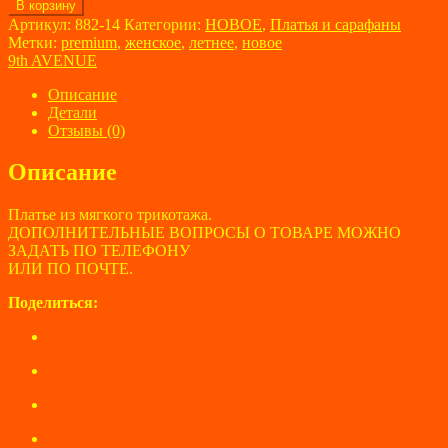
Количество
В корзину
товара
Артикул:
882-14
Категории:
НОВОЕ
,
Платья и сарафаны
Платье
Метки:
premium
,
женское
,
летнее
,
новое
женское
9th AVENUE
9th
AVENUE
Описание
размер
Детали
46
Отзывы (0)
Описание
Платье из мягкого трикотажа.
ДОПОЛНИТЕЛЬНЫЕ ВОПРОСЫ О ТОВАРЕ МОЖНО
ЗАДАТЬ ПО ТЕЛЕФОНУ
ИЛИ ПО ПОЧТЕ.
Поделиться: