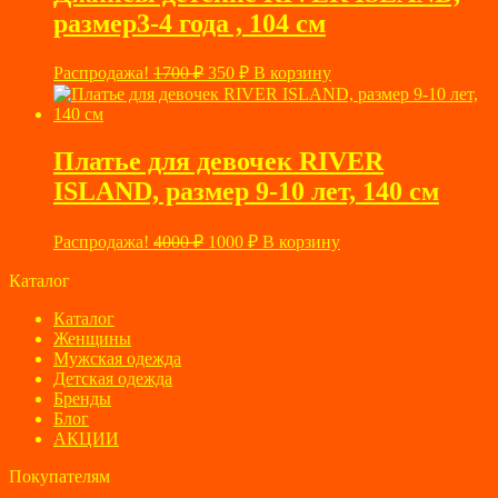
размер3-4 года , 104 см
Первоначальная
Текущая
Распродажа!
1700
₽
350
₽
В корзину
цена
цена:
составляла
350 ₽.
1700 ₽.
Платье для девочек RIVER
ISLAND, размер 9-10 лет, 140 см
Первоначальная
Текущая
Распродажа!
4000
₽
1000
₽
В корзину
цена
цена:
составляла
Каталог
1000 ₽.
4000 ₽.
Каталог
Женщины
Мужская одежда
Детская одежда
Бренды
Блог
АКЦИИ
Покупателям