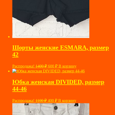
Шорты женские ESMARA, размер
42
Первоначальная
Текущая
Распродажа!
1400
₽
600
₽
В корзину
цена
цена:
составляла
600 ₽.
1400 ₽.
Юбка женская DIVIDED, размер
44-46
Первоначальная
Текущая
Распродажа!
1100
₽
400
₽
В корзину
цена
цена:
составляла
400 ₽.
1100 ₽.