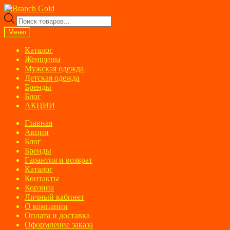
Перейти
Перейти
к
к
Поиск
навигации
содержимому
товаров
Меню
Каталог
Женщины
Мужская одежда
Детская одежда
Бренды
Блог
АКЦИИ
Главная
Акции
Блог
Бренды
Гарантия и возврат
Каталог
Контакты
Корзина
Личный кабинет
О компании
Оплата и доставка
Оформление заказа