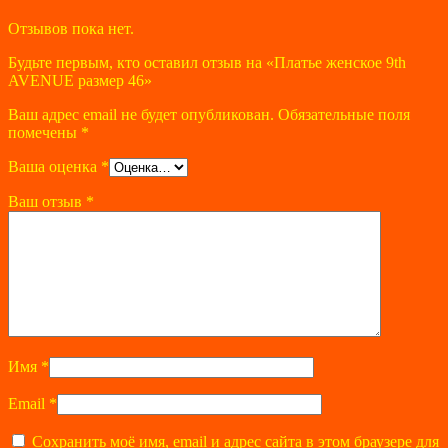
Отзывов пока нет.
Будьте первым, кто оставил отзыв на «Платье женское 9th
AVENUE размер 46»
Ваш адрес email не будет опубликован.
Обязательные поля
помечены
*
Ваша оценка
*
Ваш отзыв
*
Имя
*
Email
*
Сохранить моё имя, email и адрес сайта в этом браузере для