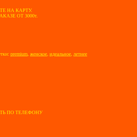
ТЕ НА КАРТУ.
АЗЕ ОТ 3000т.
тки:
premium
,
женское
,
идеальное
,
летнее
ТЬ ПО ТЕЛЕФОНУ