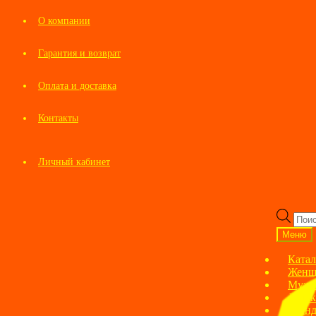
О компании
Гарантия и возврат
Оплата и доставка
Контакты
Личный кабинет
Перейти
Перейти
к
к
Пои
навигации
содержимому
това
Меню
Катал
Женщ
Мужс
Детск
Брен