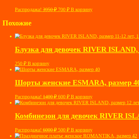
Первоначальная
Текущая
Распродажа!
3950
₽
700
₽
В корзину
цена
цена:
составляла
700 ₽.
Похожие
3950 ₽.
Блузка для девочек RIVER ISLAND, р
250
₽
В корзину
Шорты женские ESMARA, размер 4
Первоначальная
Текущая
Распродажа!
1400
₽
600
₽
В корзину
цена
цена:
составляла
600 ₽.
1400 ₽.
Комбинезон для девочек RIVER ISLAN
Первоначальная
Текущая
Распродажа!
6000
₽
500
₽
В корзину
цена
цена: