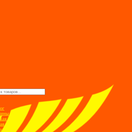
ск
ров
ог
ины
кая одежда
ая одежда
ды