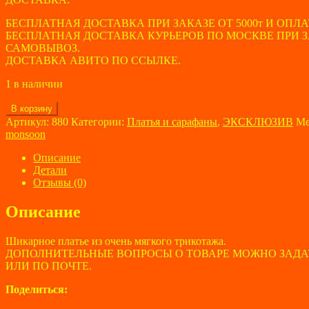
БЕСПЛАТНАЯ ДОСТАВКА ПРИ ЗАКАЗЕ ОТ 5000т И ОПЛА
БЕСПЛАТНАЯ ДОСТАВКА КУРЬЕРОВ ПО МОСКВЕ ПРИ ЗАК
САМОВЫВОЗ.
ДОСТАВКА АВИТО ПО ССЫЛКЕ.
1 в наличии
Количество
В корзину
товара
Артикул:
880
Категории:
Платья и сарафаны
,
ЭКСКЛЮЗИВ
Ме
Платье
monsoon
женское
monsoon
Описание
размер
Детали
46-
Отзывы (0)
48
Описание
Шикарное платье из очень мягкого трикотажа.
ДОПОЛНИТЕЛЬНЫЕ ВОПРОСЫ О ТОВАРЕ МОЖНО ЗАДА
ИЛИ ПО ПОЧТЕ.
Поделиться: