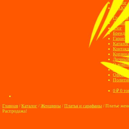
Блог
АКЦ
Главная
Акции
Блог
Бренды
Гаранти
Каталог
Контак
Корзин
Личный
О комп
Оплата 
Оформле
Полити
0
₽
0 то
Главная
/
Каталог
/
Женщины
/
Платья и сарафаны
/
Платье жен
Распродажа!