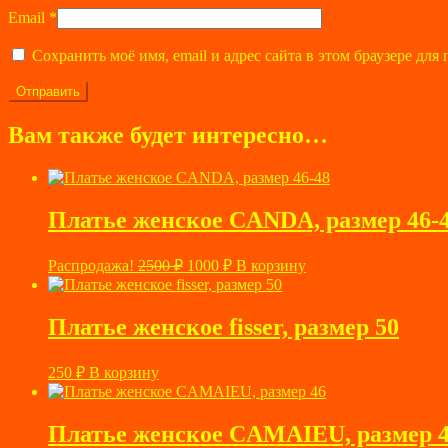
Email
*
Сохранить моё имя, email и адрес сайта в этом браузере д
Вам также будет интересно…
Платье женское CANDA, размер 46-
Первоначальная
Текущая
Распродажа!
2500
₽
1000
₽
В корзину
цена
цена:
составляла
1000 ₽.
2500 ₽.
Платье женское fisser, размер 50
250
₽
В корзину
Платье женское CAMAIEU, размер 