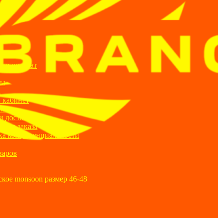
ИИ
я и возврат
ты
а
 кабинет
ании
и доставка
ние заказа
ка конфиденциальности
варов
ское monsoon размер 46-48