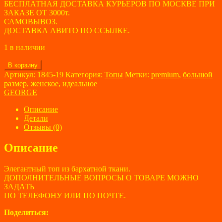
БЕСПЛАТНАЯ ДОСТАВКА КУРЬЕРОВ ПО МОСКВЕ ПРИ
ЗАКАЗЕ ОТ 3000т.
САМОВЫВОЗ.
ДОСТАВКА АВИТО ПО ССЫЛКЕ.
1 в наличии
Количество
В корзину
товара
Артикул:
1845-19
Категория:
Топы
Метки:
premium
,
большой
Топ
размер
,
женское
,
идеальное
женский
GEORGE
GEORGE
размер
Описание
52
Детали
Отзывы (0)
Описание
Элегантный топ из бархатной ткани.
ДОПОЛНИТЕЛЬНЫЕ ВОПРОСЫ О ТОВАРЕ МОЖНО
ЗАДАТЬ
ПО ТЕЛЕФОНУ ИЛИ ПО ПОЧТЕ.
Поделиться: