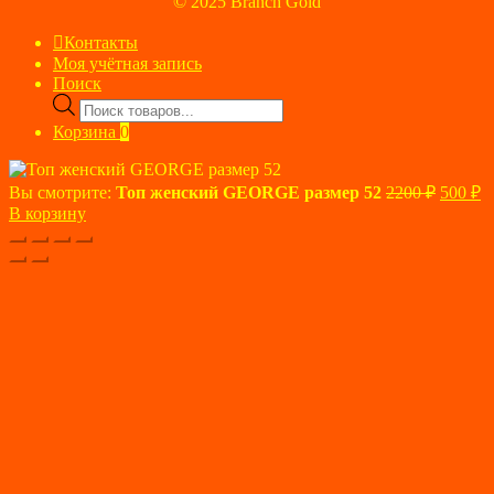
© 2025 Branch Gold
Контакты
Моя учётная запись
Поиск
Поиск
товаров
Корзина
0
Первон
Т
Вы смотрите:
Топ женский GEORGE размер 52
2200
₽
500
₽
цена
ц
В корзину
состав
5
2200 ₽.