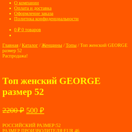
О компании
Оплата и доставка
Оформление заказа
Политика конфиденциальности
0
₽
0 товаров
Главная
/
Каталог
/
Женщины
/
Топы
/
Топ женский GEORGE
размер 52
Распродажа!
Топ женский GEORGE
размер 52
Первоначальная
Текущая
2200
₽
500
₽
цена
цена:
составляла
РОССИЙСКИЙ РАЗМЕР:52
500 ₽.
РАЗМЕР ПРОИЗВОДИТЕЛЯ:EUR 46