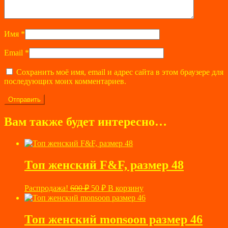
Имя
*
Email
*
Сохранить моё имя, email и адрес сайта в этом браузере для
последующих моих комментариев.
Вам также будет интересно…
Топ женский F&F, размер 48
Первоначальная
Текущая
Распродажа!
600
₽
50
₽
В корзину
цена
цена:
составляла
50 ₽.
600 ₽.
Топ женский monsoon размер 46