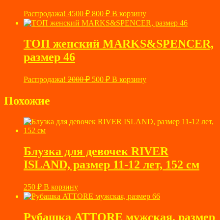
Первоначальная
Текущая
Распродажа!
4500
₽
800
₽
В корзину
цена
цена:
составляла
800 ₽.
4500 ₽.
ТОП женский MARKS&SPENCER,
размер 46
Первоначальная
Текущая
Распродажа!
2000
₽
500
₽
В корзину
цена
цена:
составляла
500 ₽.
Похожие
2000 ₽.
Блузка для девочек RIVER
ISLAND, размер 11-12 лет, 152 см
250
₽
В корзину
Рубашка ATTORE мужская, размер