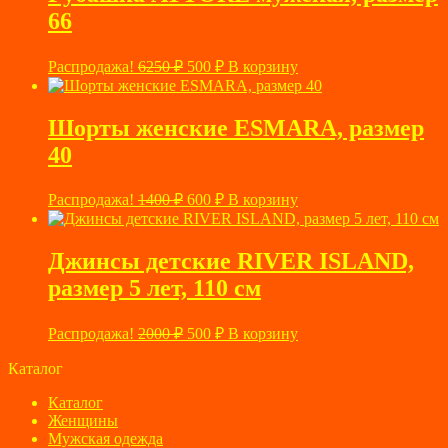
66
Первоначальная
Текущая
Распродажа!
6250
₽
500
₽
В корзину
цена
цена:
составляла
500 ₽.
6250 ₽.
Шорты женские ESMARA, размер
40
Первоначальная
Текущая
Распродажа!
1400
₽
600
₽
В корзину
цена
цена:
составляла
600 ₽.
1400 ₽.
Джинсы детские RIVER ISLAND,
размер 5 лет, 110 см
Первоначальная
Текущая
Распродажа!
2000
₽
500
₽
В корзину
цена
цена:
составляла
Каталог
500 ₽.
2000 ₽.
Каталог
Женщины
Мужская одежда