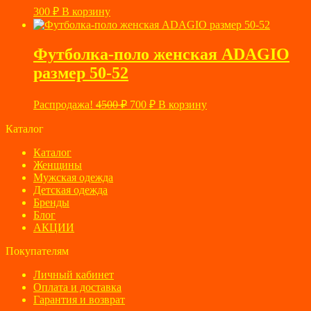
300
₽
В корзину
Футболка-поло женская ADAGIO
размер 50-52
Первоначальная
Текущая
Распродажа!
4500
₽
700
₽
В корзину
цена
цена:
составляла
Каталог
700 ₽.
4500 ₽.
Каталог
Женщины
Мужская одежда
Детская одежда
Бренды
Блог
АКЦИИ
Покупателям
Личный кабинет
Оплата и доставка
Гарантия и возврат