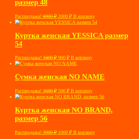
размер 48
Первоначальная
Текущая
Распродажа!
8000
₽
2000
₽
В корзину
цена
цена:
составляла
2000 ₽.
8000 ₽.
Куртка женская YESSICA размер
54
Первоначальная
Текущая
Распродажа!
3400
₽
900
₽
В корзину
цена
цена:
составляла
900 ₽.
3400 ₽.
Сумка женская NO NAME
Первоначальная
Текущая
Распродажа!
3600
₽
500
₽
В корзину
цена
цена:
составляла
500 ₽.
3600 ₽.
Куртка женская NO BRAND,
размер 56
Первоначальная
Текущая
Распродажа!
3900
₽
1000
₽
В корзину
цена
цена: