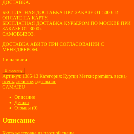
ДОСТАВКА.
БЕСПЛАТНАЯ ДОСТАВКА ПРИ ЗАКАЗЕ ОТ 5000т И
ОПЛАТЕ НА КАРТУ.
БЕСПЛАТНАЯ ДОСТАВКА КУРЬЕРОМ ПО МОСКВЕ ПРИ
ЗАКАЗЕ ОТ 3000т.
САМОВЫВОЗ.
ДОСТАВКА АВИТО ПРИ СОГЛАСОВАНИИ С
МЕНЕДЖЕРОМ.
1 в наличии
Количество
В корзину
товара
Артикул:
1385-13
Категория:
Куртки
Метки:
premium
,
весна-
Куртка
осень
,
женское
,
идеальное
женская
CAMAIEU
CAMAIEU
размер
Описание
52
Детали
Отзывы (0)
Описание
Куртка-ветровка из плотной ткани.