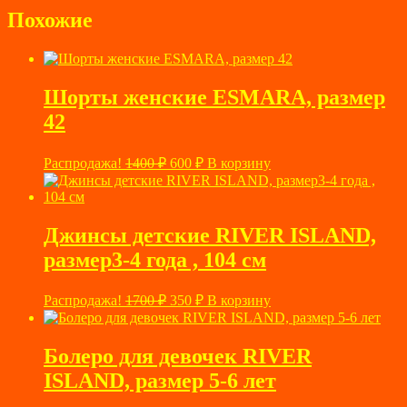
составляла
1000 ₽.
Похожие
3900 ₽.
Шорты женские ESMARA, размер
42
Первоначальная
Текущая
Распродажа!
1400
₽
600
₽
В корзину
цена
цена:
составляла
600 ₽.
1400 ₽.
Джинсы детские RIVER ISLAND,
размер3-4 года , 104 см
Первоначальная
Текущая
Распродажа!
1700
₽
350
₽
В корзину
цена
цена:
составляла
350 ₽.
1700 ₽.
Болеро для девочек RIVER
ISLAND, размер 5-6 лет