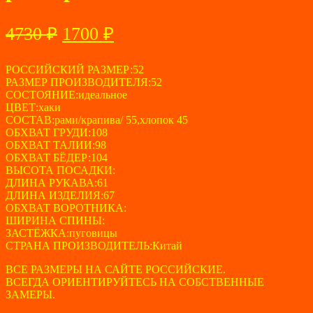
Первоначальная
Текущая
4730
₽
1700
₽
цена
цена:
составляла
РОССИЙСКИЙ РАЗМЕР:52
1700 ₽.
РАЗМЕР ПРОИЗВОДИТЕЛЯ:52
4730 ₽.
СОСТОЯНИЕ:идеальное
ЦВЕТ:хаки
СОСТАВ:рами/крапива/ 55,хлопок 45
ОБХВАТ ГРУДИ:108
ОБХВАТ ТАЛИИ:98
ОБХВАТ БЁДЕР:104
ВЫСОТА ПОСАДКИ:
ДЛИНА РУКАВА:61
ДЛИНА ИЗДЕЛИЯ:67
ОБХВАТ ВОРОТНИКА:
ШИРИНА СПИНЫ:
ЗАСТЁЖКА:пуговицы
СТРАНА ПРОИЗВОДИТЕЛЬ:Китай
ВСЕ РАЗМЕРЫ НА САЙТЕ РОССИЙСКИЕ.
ВСЕГДА ОРИЕНТИРУЙТЕСЬ НА СОБСТВЕННЫЕ
ЗАМЕРЫ.