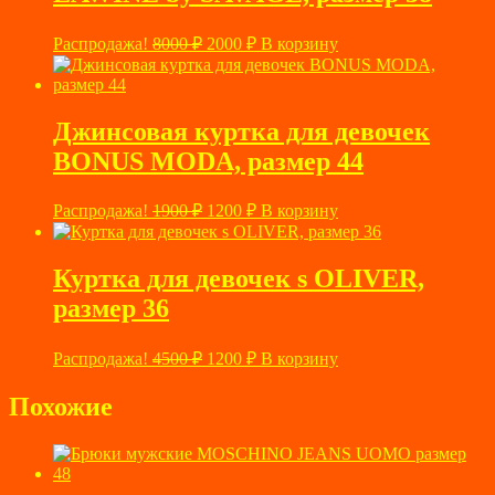
Первоначальная
Текущая
Распродажа!
8000
₽
2000
₽
В корзину
цена
цена:
составляла
2000 ₽.
8000 ₽.
Джинсовая куртка для девочек
BONUS MODA, размер 44
Первоначальная
Текущая
Распродажа!
1900
₽
1200
₽
В корзину
цена
цена:
составляла
1200 ₽.
1900 ₽.
Куртка для девочек s OLIVER,
размер 36
Первоначальная
Текущая
Распродажа!
4500
₽
1200
₽
В корзину
цена
цена:
составляла
1200 ₽.
Похожие
4500 ₽.