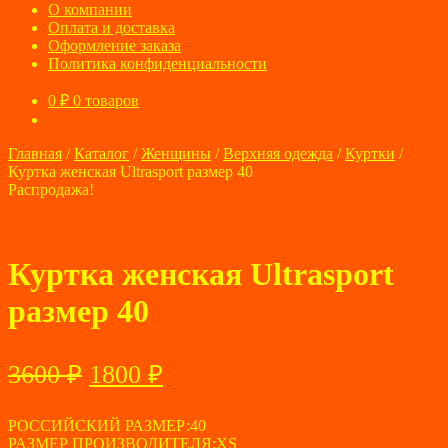
О компании
Оплата и доставка
Оформление заказа
Политика конфиденциальности
0
₽
0 товаров
Главная
/
Каталог
/
Женщины
/
Верхняя одежда
/
Куртки
/
Куртка женская Ultrasport размер 40
Распродажа!
Куртка женская Ultrasport
размер 40
Первоначальная
Текущая
3600
₽
1800
₽
цена
цена:
составляла
РОССИЙСКИЙ РАЗМЕР:40
1800 ₽.
РАЗМЕР ПРОИЗВОДИТЕЛЯ:XS