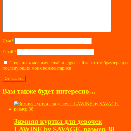
Имя
*
Email
*
Сохранить моё имя, email и адрес сайта в этом браузере для
последующих моих комментариев.
Вам также будет интересно…
Зимняя куртка для девочек
LAWINE by SAVAGE, размер 38