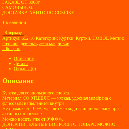
ЗАКАЗЕ ОТ 3000т.
САМОВЫВОЗ.
ДОСТАВКА АВИТО ПО ССЫЛКЕ.
1 в наличии
Количество
В корзину
товара
Артикул:
652-16
Категории:
Куртки
,
Куртки
,
НОВОЕ
Метки:
Куртка
premium
,
девочки
,
женское
,
новое
женская
Ultrasport
Ultrasport
размер
Описание
40
Детали
Отзывы (0)
Описание
Куртка для горнолыжного спорта.
Материал СОФТШЕЛЛ — мягкая, удобная мембрана с
флисовым напылением внутри
Не промокает 100%, «дышит»-отводит лишнюю влагу при
активных прогулках
Можно носить уже от 0°❄❄❄.
ДОПОЛНИТЕЛЬНЫЕ ВОПРОСЫ О ТОВАРЕ МОЖНО