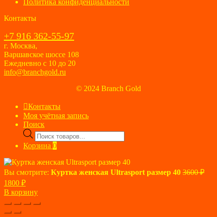
Политика конфиденциальности
Контакты
+7 916 362-55-97
г. Москва,
Варшавское шоссе 108
Ежедневно с 10 до 20
info@branchgold.ru
© 2024 Branch Gold
Контакты
Моя учётная запись
Поиск
Поиск
товаров
Корзина
0
Пер
Вы смотрите:
Куртка женская Ultrasport размер 40
3600
₽
цен
Текущая
1800
₽
сос
цена:
В корзину
360
1800 ₽.