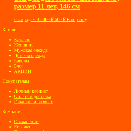
размер 11 лет, 146 см
Первоначальная
Текущая
Распродажа!
2000
₽
600
₽
В корзину
цена
цена:
составляла
Каталог
600 ₽.
2000 ₽.
Каталог
Женщины
Мужская одежда
Детская одежда
Бренды
Блог
АКЦИИ
Покупателям
Личный кабинет
Оплата и доставка
Гарантия и возврат
Компания
О компании
Контакты