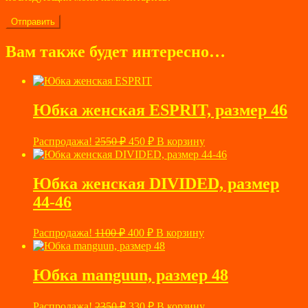
Вам также будет интересно…
Юбка женская ESPRIT, размер 46
Первоначальная
Текущая
Распродажа!
2550
₽
450
₽
В корзину
цена
цена:
составляла
450 ₽.
2550 ₽.
Юбка женская DIVIDED, размер
44-46
Первоначальная
Текущая
Распродажа!
1100
₽
400
₽
В корзину
цена
цена:
составляла
400 ₽.
1100 ₽.
Юбка manguun, размер 48
Первоначальная
Текущая
Распродажа!
2350
₽
330
₽
В корзину