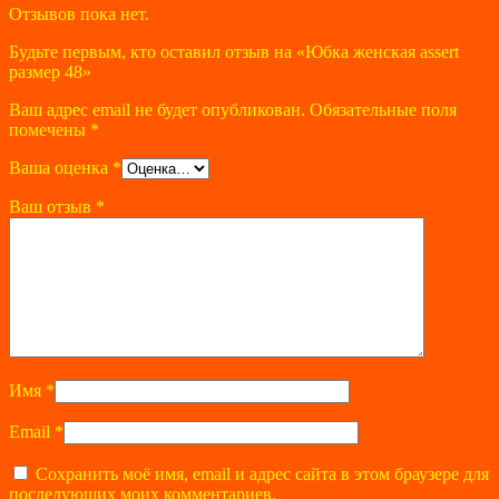
Отзывов пока нет.
Будьте первым, кто оставил отзыв на «Юбка женская assert
размер 48»
Ваш адрес email не будет опубликован.
Обязательные поля
помечены
*
Ваша оценка
*
Ваш отзыв
*
Имя
*
Email
*
Сохранить моё имя, email и адрес сайта в этом браузере для
последующих моих комментариев.