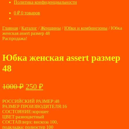
Политика конфиденциальности
0
₽
0 товаров
Главная
/
Каталог
/
Женщины
/
Юбки и комбинезоны
/
Юбка
женская assert размер 48
Распродажа!
Юбка женская assert размер
48
Первоначальная
Текущая
1000
₽
250
₽
цена
цена:
составляла
РОССИЙСКИЙ РАЗМЕР:48
250 ₽.
РАЗМЕР ПРОИЗВОДИТЕЛЯ:16
1000 ₽.
СОСТОЯНИЕ:хорошее
ЦВЕТ:разноцветный
СОСТАВ:верх: вискоза 100,
подкладка: полиэстер 100