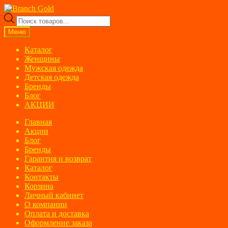
Перейти
Перейти
к
к
Поиск
навигации
содержимому
товаров
Меню
Каталог
Женщины
Мужская одежда
Детская одежда
Бренды
Блог
АКЦИИ
Главная
Акции
Блог
Бренды
Гарантия и возврат
Каталог
Контакты
Корзина
Личный кабинет
О компании
Оплата и доставка
Оформление заказа