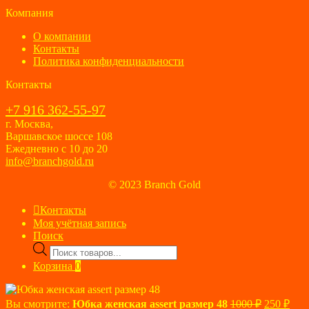
Компания
О компании
Контакты
Политика конфиденциальности
Контакты
+7 916 362-55-97
г. Москва,
Варшавское шоссе 108
Ежедневно с 10 до 20
info@branchgold.ru
© 2023 Branch Gold
Контакты
Моя учётная запись
Поиск
Поиск
товаров
Корзина
0
Первонач
Тек
Вы смотрите:
Юбка женская assert размер 48
1000
₽
250
₽