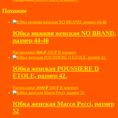
цена
цена:
составляла
330 ₽.
Похожие
2350 ₽.
Юбка нижняя женская NO BRAND,
размер 44-46
Первоначальная
Текущая
Распродажа!
800
₽
250
₽
В корзину
цена
цена:
составляла
250 ₽.
800 ₽.
Юбка женская POUSSIERE D
ETOLE, размер 42.
Первоначальная
Текущая
Распродажа!
2000
₽
500
₽
В корзину
цена
цена:
составляла
500 ₽.
2000 ₽.
Юбка женская Marco Pecci, размер
52