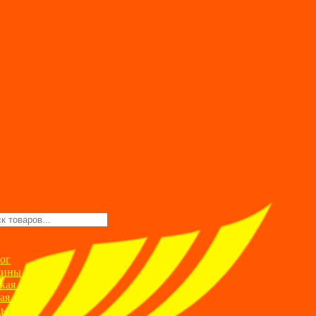
ск
ров
ог
ины
кая одежда
ая одежда
ды