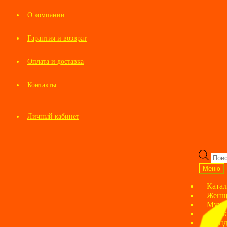
О компании
Гарантия и возврат
Оплата и доставка
Контакты
Личный кабинет
Перейти
Перейти
к
к
Пои
навигации
содержимому
това
Меню
Катал
Женщ
Мужс
Детск
Брен