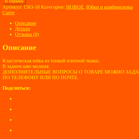
Количество
В корзину
товара
Артикул:
1563-18
Категории:
НОВОЕ
,
Юбки и комбинезоны
Юбка
Curve
женская
Curve
Описание
размер
Детали
54
Отзывы (0)
Описание
Классическая юбка из тонкой плотной ткани.
В заднем шве молния.
ДОПОЛНИТЕЛЬНЫЕ ВОПРОСЫ О ТОВАРЕ МОЖНО ЗАДА
ПО ТЕЛЕФОНУ ИЛИ ПО ПОЧТЕ.
Поделиться: