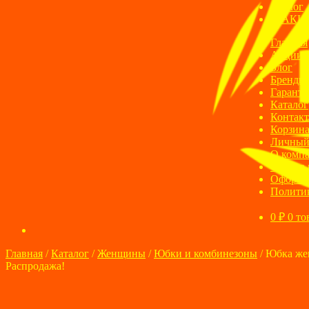
Блог
АКЦ
Главная
Акции
Блог
Бренды
Гаранти
Каталог
Контак
Корзин
Личный
О комп
Оплата 
Оформле
Полити
0
₽
0 то
Главная
/
Каталог
/
Женщины
/
Юбки и комбинезоны
/
Юбка жен
Распродажа!