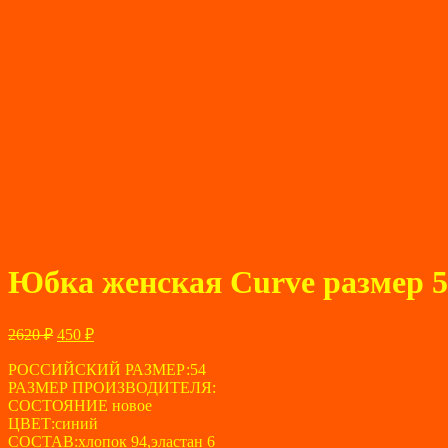
Юбка женская Curve размер 5
Первоначальная
Текущая
2620
₽
450
₽
цена
цена:
составляла
РОССИЙСКИЙ РАЗМЕР:54
450 ₽.
РАЗМЕР ПРОИЗВОДИТЕЛЯ:
2620 ₽.
СОСТОЯНИЕ новое
ЦВЕТ:синий
СОСТАВ:хлопок 94,эластан 6