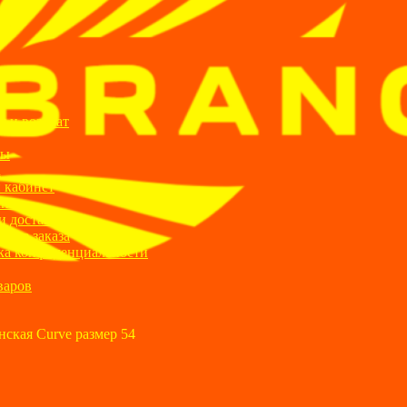
ИИ
я и возврат
ты
а
 кабинет
ании
и доставка
ние заказа
ка конфиденциальности
варов
ская Curve размер 54