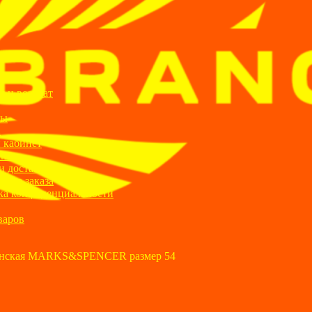
ИИ
я и возврат
ты
а
 кабинет
ании
и доставка
ние заказа
ка конфиденциальности
варов
нская MARKS&SPENCER размер 54