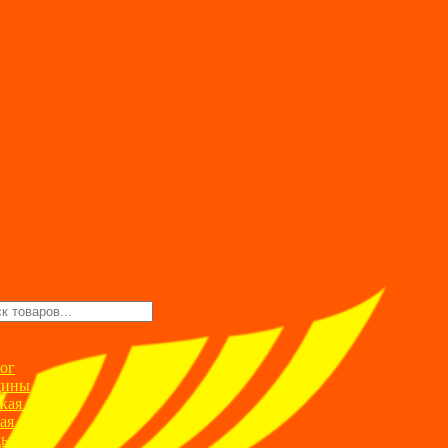
ск
ров
ог
ины
кая одежда
ая одежда
ды