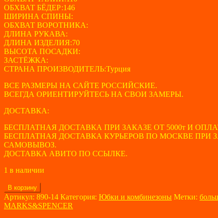
ОБХВАТ БЁДЕР:146
ШИРИНА СПИНЫ:
ОБХВАТ ВОРОТНИКА:
ДЛИНА РУКАВА:
ДЛИНА ИЗДЕЛИЯ:70
ВЫСОТА ПОСАДКИ:
ЗАСТЁЖКА:
СТРАНА ПРОИЗВОДИТЕЛЬ:Турция
ВСЕ РАЗМЕРЫ НА САЙТЕ РОССИЙСКИЕ.
ВСЕГДА ОРИЕНТИРУЙТЕСЬ НА СВОИ ЗАМЕРЫ.
ДОСТАВКА:
БЕСПЛАТНАЯ ДОСТАВКА ПРИ ЗАКАЗЕ ОТ 5000т И ОПЛА
БЕСПЛАТНАЯ ДОСТАВКА КУРЬЕРОВ ПО МОСКВЕ ПРИ ЗАК
САМОВЫВОЗ.
ДОСТАВКА АВИТО ПО ССЫЛКЕ.
1 в наличии
Количество
В корзину
товара
Артикул:
890-14
Категория:
Юбки и комбинезоны
Метки:
боль
Юбка
MARKS&SPENCER
женская