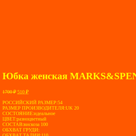
Юбка женская MARKS&SPEN
Первоначальная
Текущая
1700
₽
510
₽
цена
цена:
составляла
РОССИЙСКИЙ РАЗМЕР:54
510 ₽.
РАЗМЕР ПРОИЗВОДИТЕЛЯ:UK 20
1700 ₽.
СОСТОЯНИЕ:идеальное
ЦВЕТ:разноцветный
СОСТАВ:вискоза 100
ОБХВАТ ГРУДИ:
ОБХВАТ ТАЛИИ:110