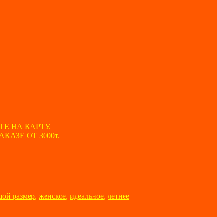
ТЕ НА КАРТУ.
АЗЕ ОТ 3000т.
шой размер
,
женское
,
идеальное
,
летнее