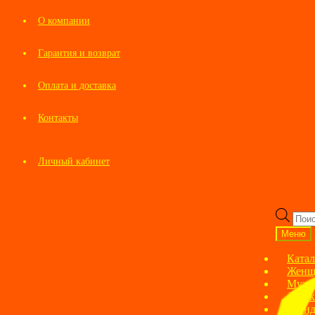
О компании
Гарантия и возврат
Оплата и доставка
Контакты
Личный кабинет
Перейти
Перейти
к
к
Пои
навигации
содержимому
това
Меню
Катал
Женщ
Мужс
Детск
Брен