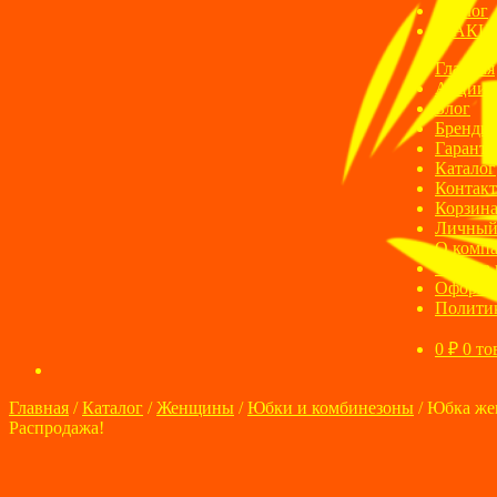
Блог
АКЦ
Главная
Акции
Блог
Бренды
Гаранти
Каталог
Контак
Корзин
Личный
О комп
Оплата 
Оформле
Полити
0
₽
0 то
Главная
/
Каталог
/
Женщины
/
Юбки и комбинезоны
/
Юбка же
Распродажа!