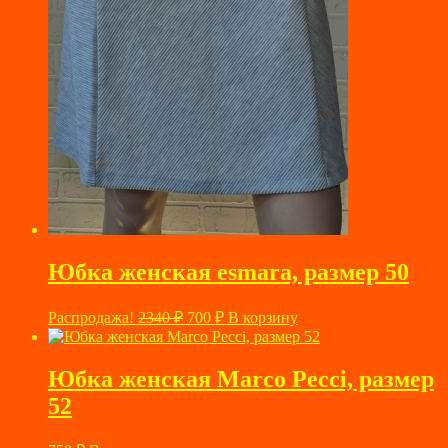
Юбка женская esmara, размер 50
Первоначальная
Текущая
Распродажа!
2340
₽
700
₽
В корзину
цена
цена:
составляла
700 ₽.
2340 ₽.
Юбка женская Marco Pecci, размер
52