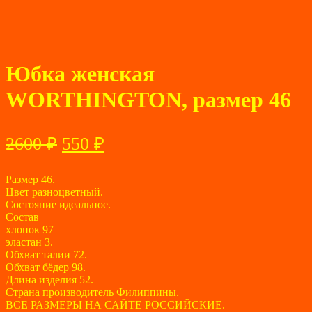
Юбка женская
WORTHINGTON, размер 46
Первоначальная
Текущая
2600
₽
550
₽
цена
цена:
составляла
Размер 46.
550 ₽.
Цвет разноцветный.
2600 ₽.
Состояние идеальное.
Состав
хлопок 97
эластан 3.
Обхват талии 72.
Обхват бёдер 98.
Длина изделия 52.
Страна производитель Филиппины.
ВСЕ РАЗМЕРЫ НА САЙТЕ РОССИЙСКИЕ.