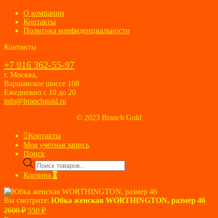
О компании
Контакты
Политика конфиденциальности
Контакты
+7 916 362-55-97
г. Москва,
Варшавское шоссе 108
Ежедневно с 10 до 20
info@branchgold.ru
© 2023 Branch Gold
Контакты
Моя учётная запись
Поиск
Поиск
товаров
Корзина
0
Вы смотрите:
Юбка женская WORTHINGTON, размер 46
Первоначальная
Текущая
2600
₽
550
₽
цена
цена: