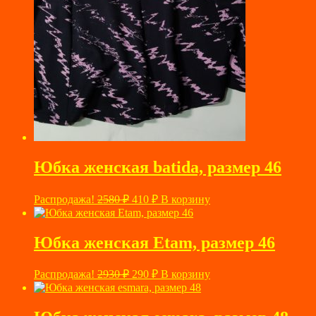
Юбка женская batida, размер 46
Первоначальная
Текущая
Распродажа!
2580
₽
410
₽
В корзину
цена
цена:
составляла
410 ₽.
2580 ₽.
Юбка женская Etam, размер 46
Первоначальная
Текущая
Распродажа!
2930
₽
290
₽
В корзину
цена
цена:
составляла
290 ₽.
2930 ₽.