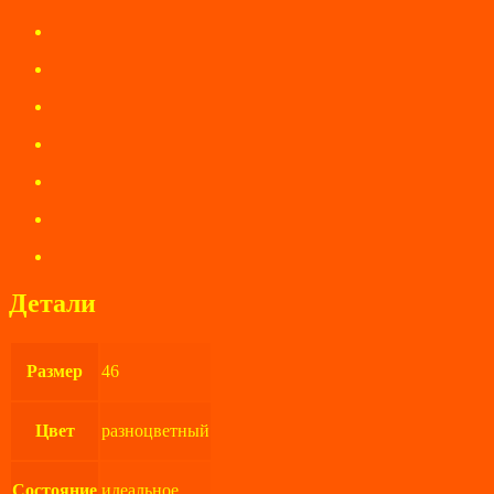
Детали
Размер
46
Цвет
разноцветный
Состояние
идеальное