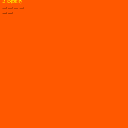
В корзину
составляла
550 ₽.
2600 ₽.