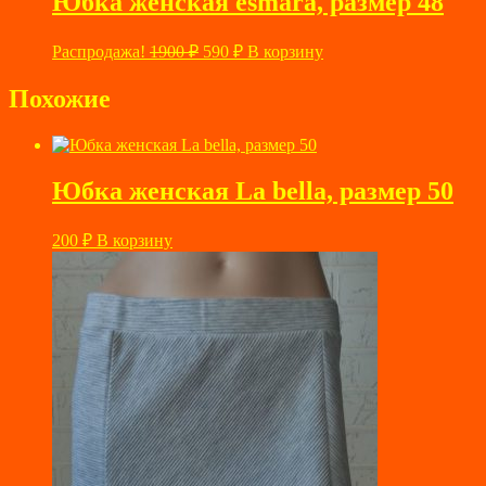
Юбка женская esmara, размер 48
Первоначальная
Текущая
Распродажа!
1900
₽
590
₽
В корзину
цена
цена:
составляла
590 ₽.
Похожие
1900 ₽.
Юбка женская La bella, размер 50
200
₽
В корзину