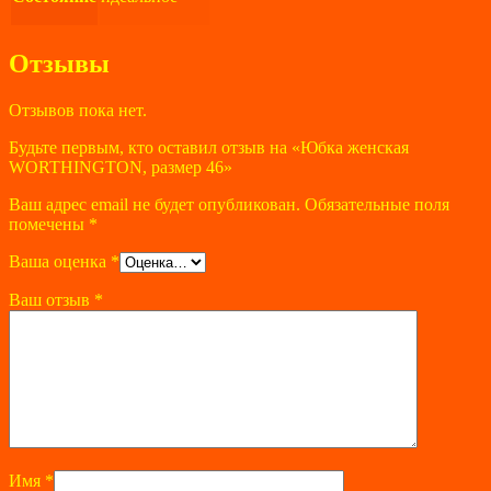
Отзывы
Отзывов пока нет.
Будьте первым, кто оставил отзыв на «Юбка женская
WORTHINGTON, размер 46»
Ваш адрес email не будет опубликован.
Обязательные поля
помечены
*
Ваша оценка
*
Ваш отзыв
*
Имя
*