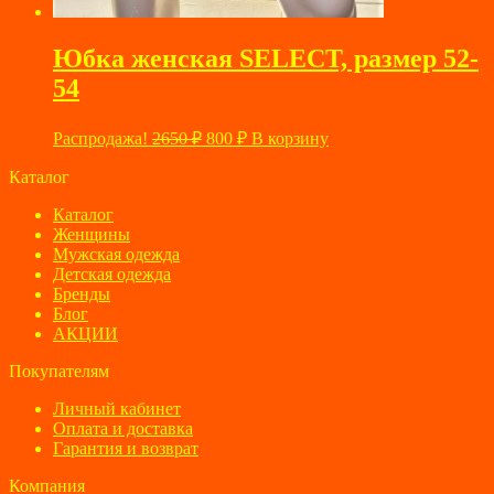
Юбка женская SELECT, размер 52-
54
Первоначальная
Текущая
Распродажа!
2650
₽
800
₽
В корзину
цена
цена:
составляла
Каталог
800 ₽.
2650 ₽.
Каталог
Женщины
Мужская одежда
Детская одежда
Бренды
Блог
АКЦИИ
Покупателям
Личный кабинет
Оплата и доставка
Гарантия и возврат
Компания