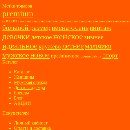
Метки товаров
premium
ОООООООоооооооооооооооооооооооооооооооооооооооооооооюююююююююююю
весна-осень
большой размер
винтаж
женское
девочки
детское
зимнее
идеальное
летнее
мальчики
кружево
новое
мужское
спорт
праздничное
ручная работа
Каталог
Каталог
Женщины
Мужская одежда
Детская одежда
Бренды
Блог
АКЦИИ
Покупателям
Личный кабинет
Оплата и доставка