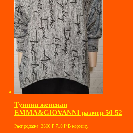
Туника женская
EMMA&GIOVANNI размер 50-52
Первоначальная
Текущая
Распродажа!
3600
₽
710
₽
В корзину
цена
цена: