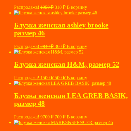
Первоначальная
Текущая
Распродажа!
1950
₽
310
₽
В корзину
цена
цена:
составляла
310 ₽.
1950 ₽.
Блузка женская ashley brooke
размер 46
Первоначальная
Текущая
Распродажа!
2840
₽
360
₽
В корзину
цена
цена:
составляла
360 ₽.
2840 ₽.
Блузка женская H&M, размер 52
Первоначальная
Текущая
Распродажа!
1500
₽
500
₽
В корзину
цена
цена:
составляла
500 ₽.
1500 ₽.
Блузка женская LEA GREB BASIK,
размер 48
Первоначальная
Текущая
Распродажа!
9700
₽
700
₽
В корзину
цена
цена:
составляла
700 ₽.