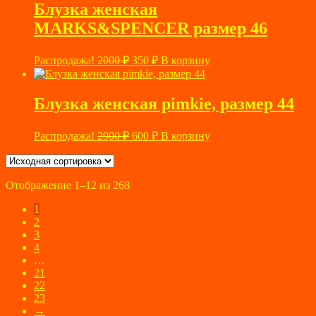
9700 ₽.
Блузка женская
MARKS&SPENCER размер 46
Первоначальная
Текущая
Распродажа!
2000
₽
350
₽
В корзину
цена
цена:
составляла
350 ₽.
2000 ₽.
Блузка женская pimkie, размер 44
Первоначальная
Текущая
Распродажа!
2900
₽
600
₽
В корзину
цена
цена:
составляла
600 ₽.
2900 ₽.
Отображение 1–12 из 268
1
2
3
4
…
21
22
23
→