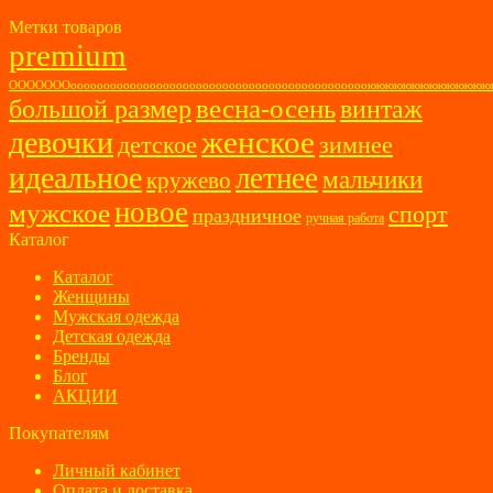
Метки товаров
premium
ОООООООоооооооооооооооооооооооооооооооооооооооооооооюююююююююююю
весна-осень
большой размер
винтаж
женское
девочки
детское
зимнее
идеальное
летнее
мальчики
кружево
новое
мужское
спорт
праздничное
ручная работа
Каталог
Каталог
Женщины
Мужская одежда
Детская одежда
Бренды
Блог
АКЦИИ
Покупателям
Личный кабинет
Оплата и доставка