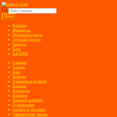
Перейти
Перейти
к
к
Поиск
навигации
содержимому
товаров
Меню
Каталог
Женщины
Мужская одежда
Детская одежда
Бренды
Блог
АКЦИИ
Главная
Акции
Блог
Бренды
Гарантия и возврат
Каталог
Контакты
Корзина
Личный кабинет
О компании
Оплата и доставка
Оформление заказа