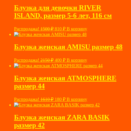
Блузка для девочки RIVER
ISLAND, размер 5-6 лет, 116 см
Первоначальная
Текущая
Распродажа!
1500
₽
810
₽
В корзину
цена
цена:
составляла
810 ₽.
1500 ₽.
Блузка женская AMISU размер 48
Первоначальная
Текущая
Распродажа!
2150
₽
400
₽
В корзину
цена
цена:
составляла
400 ₽.
2150 ₽.
Блузка женская ATMOSPHERE
размер 44
Первоначальная
Текущая
Распродажа!
1610
₽
180
₽
В корзину
цена
цена:
составляла
180 ₽.
1610 ₽.
Блузка женская ZARA BASIK
размер 42