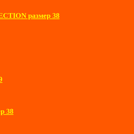
CTION размер 38
9
р 38