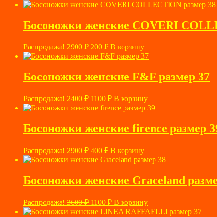
цена
цена:
составляла
1520 ₽.
6900 ₽.
Босоножки женские COVERI COLLE
Первоначальная
Текущая
Распродажа!
2900
₽
200
₽
В корзину
цена
цена:
составляла
200 ₽.
2900 ₽.
Босоножки женские F&F размер 37
Первоначальная
Текущая
Распродажа!
2400
₽
1100
₽
В корзину
цена
цена:
составляла
1100 ₽.
2400 ₽.
Босоножки женские firence размер 3
Первоначальная
Текущая
Распродажа!
2900
₽
400
₽
В корзину
цена
цена:
составляла
400 ₽.
2900 ₽.
Босоножки женские Graceland разме
Первоначальная
Текущая
Распродажа!
3600
₽
1100
₽
В корзину
цена
цена: