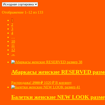
Отображение 1–12 из 133
1
2
3
4
…
10
11
12
→
Абаркасы женские RESERVED разм
Первоначальная
Текущая
Распродажа!
2900
₽
1020
₽
В корзину
цена
цена:
составляла
1020 ₽.
2900 ₽.
Балетки женские NEW LOOK разме