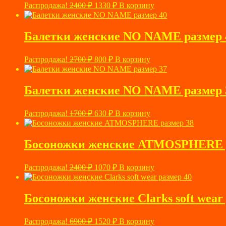
Первоначальная
Текущая
Распродажа!
2400
₽
1330
₽
В корзину
цена
цена:
составляла
1330 ₽.
2400 ₽.
Балетки женские NO NAME размер 
Первоначальная
Текущая
Распродажа!
2700
₽
800
₽
В корзину
цена
цена:
составляла
800 ₽.
2700 ₽.
Балетки женские NO NAME размер 
Первоначальная
Текущая
Распродажа!
1700
₽
630
₽
В корзину
цена
цена:
составляла
630 ₽.
1700 ₽.
Босоножки женские ATMOSPHERE р
Первоначальная
Текущая
Распродажа!
2400
₽
1070
₽
В корзину
цена
цена:
составляла
1070 ₽.
2400 ₽.
Босоножки женские Clarks soft wear
Первоначальная
Текущая
Распродажа!
6900
₽
1520
₽
В корзину