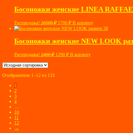
составляла
1100 ₽.
3600 ₽.
Босоножки женские LINEA RAFFAEL
Первоначальная
Текущая
Распродажа!
26500
₽
1700
₽
В корзину
цена
цена:
составляла
1700 ₽.
26500 ₽.
Босоножки женские NEW LOOK раз
Первоначальная
Текущая
Распродажа!
2400
₽
1290
₽
В корзину
цена
цена:
составляла
1290 ₽.
2400 ₽.
Отображение 1–12 из 133
1
2
3
4
…
10
11
12
→