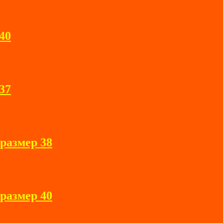
40
37
азмер 38
 размер 40