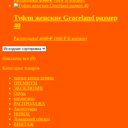
Распродажа!
2500
₽
700
₽
В корзину
цена
цена:
составляла
700 ₽.
2500 ₽.
Туфли женские Graceland размер
40
Первоначальная
Текущая
Распродажа!
4100
₽
1680
₽
В корзину
цена
цена:
составляла
1680 ₽.
4100 ₽.
Показаны все (9)
Категории товаров
шапки кепки шляпы
ПРЕМИУМ
ЭКСКЛЮЗИВ
Обувь
кардиганы
РАСПРОДАЖА
Аксессуары
НОВОЕ
Домашний обиход
ВИНТАЖ