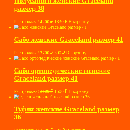
Полусапоги женские Graceland
размер 38
Первоначальная
Текущая
Распродажа!
4200
₽
1830
₽
В корзину
цена
цена:
составляла
1830 ₽.
4200 ₽.
Сабо женские Graceland размер 41
Первоначальная
Текущая
Распродажа!
3700
₽
300
₽
В корзину
цена
цена:
составляла
300 ₽.
3700 ₽.
Сабо ортопедические женские
Graceland размер 41
Первоначальная
Текущая
Распродажа!
3100
₽
1500
₽
В корзину
цена
цена:
составляла
1500 ₽.
3100 ₽.
Туфли женские Graceland размер
36
Первоначальная
Текущая