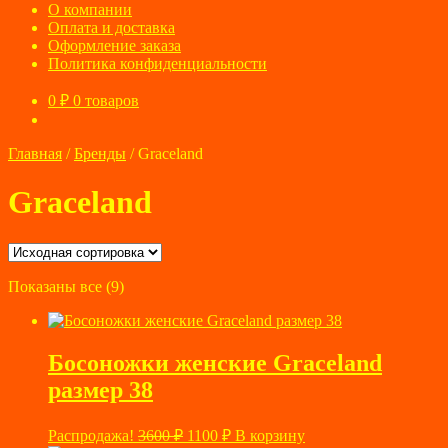
О компании
Оплата и доставка
Оформление заказа
Политика конфиденциальности
0
₽
0 товаров
Главная
/
Бренды
/
Graceland
Graceland
Показаны все (9)
Босоножки женские Graceland
размер 38
Первоначальная
Текущая
Распродажа!
3600
₽
1100
₽
В корзину