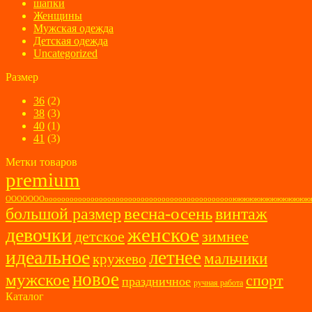
шапки
Женщины
Мужская одежда
Детская одежда
Uncategorized
Размер
36
(2)
38
(3)
40
(1)
41
(3)
Метки товаров
premium
ОООООООоооооооооооооооооооооооооооооооооооооооооооооюююююююююююю
весна-осень
большой размер
винтаж
женское
девочки
детское
зимнее
идеальное
летнее
мальчики
кружево
новое
мужское
спорт
праздничное
ручная работа
Каталог