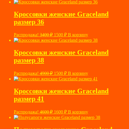
цена
цена:
составляла
1100 ₽.
3600 ₽.
Кроссовки женские Graceland
размер 36
Первоначальная
Текущая
Распродажа!
3400
₽
1500
₽
В корзину
цена
цена:
составляла
1500 ₽.
3400 ₽.
Кроссовки женские Graceland
размер 38
Первоначальная
Текущая
Распродажа!
4900
₽
1500
₽
В корзину
цена
цена:
составляла
1500 ₽.
4900 ₽.
Кроссовки женские Graceland
размер 41
Первоначальная
Текущая
Распродажа!
4600
₽
1600
₽
В корзину
цена
цена:
составляла
1600 ₽.
4600 ₽.