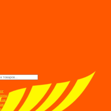
ск
ров
ог
ины
кая одежда
ая одежда
ды