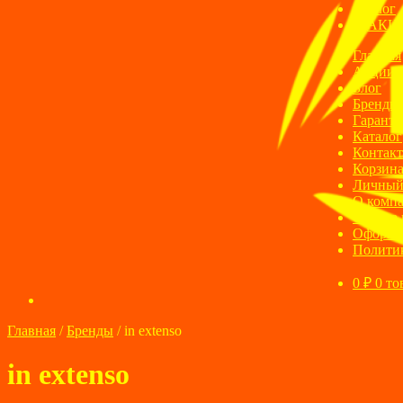
Блог
АКЦ
Главная
Акции
Блог
Бренды
Гаранти
Каталог
Контак
Корзин
Личный
О комп
Оплата 
Оформле
Полити
0
₽
0 то
Главная
/
Бренды
/
in extenso
in extenso