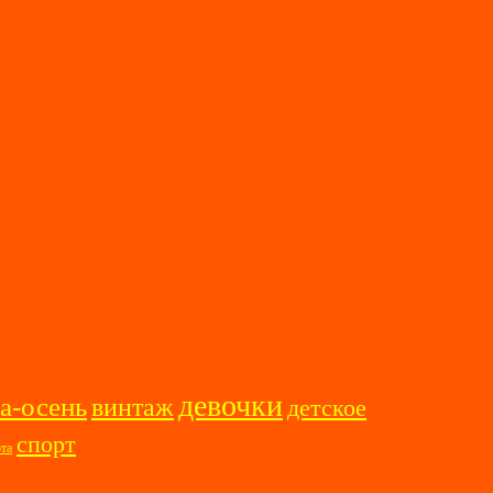
девочки
а-осень
винтаж
детское
спорт
ота