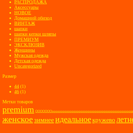
РАСПРОДАЖА
Аксессуары
НОВОЕ
Домашний обиход
ВИНТАЖ
шапки
шапки кепки шляпы
ПРЕМИУМ
ЭКСКЛЮЗИВ
Женщины
Мужская одежда
Детская одежда
Uncategorized
Размер
44
(1)
46
(1)
Метки товаров
premium
ОООООООооооооооооооооооооооооооооооооооооооооооо
женское
идеальное
летн
зимнее
кружево