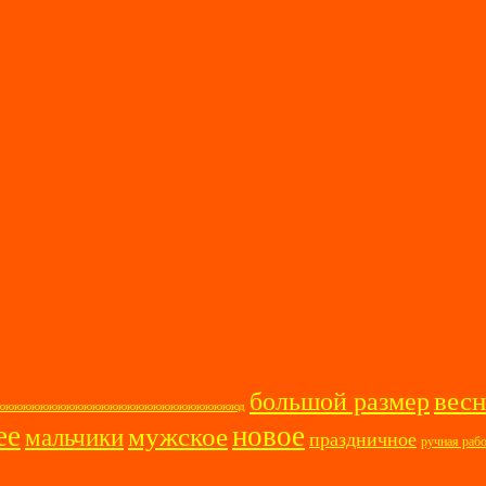
весн
большой размер
ооооююююююююююююююююююююююююююююд
ее
новое
мужское
мальчики
праздничное
ручная раб