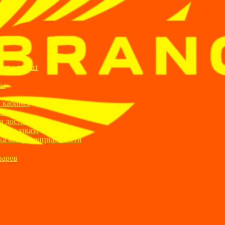
ИИ
я и возврат
ты
а
 кабинет
ании
и доставка
ние заказа
ка конфиденциальности
варов