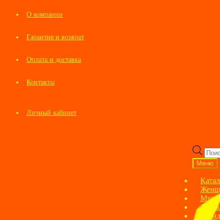
О компании
Гарантия и возврат
Оплата и доставка
Контакты
Личный кабинет
Перейти
Перейти
к
к
Пои
навигации
содержимому
това
Меню
Катал
Женщ
Мужс
Детск
Брен