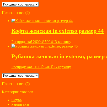
Показаны все (2)
Кофта женская in extenso размер 44
Первоначальная
Текущая
Распродажа!
2600
₽
500
₽
В корзину
цена
цена:
составляла
500 ₽.
2600 ₽.
Рубашка женская in extenso, размер 
Первоначальная
Текущая
Распродажа!
1100
₽
240
₽
В корзину
цена
цена:
составляла
240 ₽.
1100 ₽.
Показаны все (2)
Категории товаров
Обувь
кардиганы