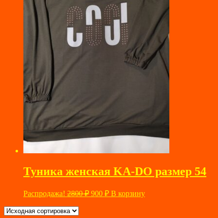
Туника женская KA-DO размер 54
Первоначальная
Текущая
Распродажа!
2800
₽
900
₽
В корзину
цена
цена:
составляла
900 ₽.