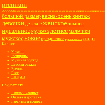
premium
ОООООООоооооооооооооооооооооооооооооооооооооооооооооюююююююююююю
весна-осень
большой размер
винтаж
женское
девочки
детское
зимнее
идеальное
летнее
мальчики
кружево
новое
мужское
спорт
праздничное
ручная работа
Каталог
Каталог
Женщины
Мужская одежда
Детская одежда
Бренды
Блог
АКЦИИ
Покупателям
Личный кабинет
Оплата и доставка
Гарантия и возврат