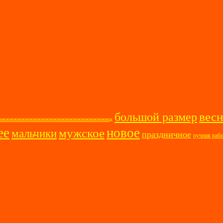
весн
большой размер
ооооююююююююююююююююююююююююююююд
ее
новое
мужское
мальчики
праздничное
ручная раб