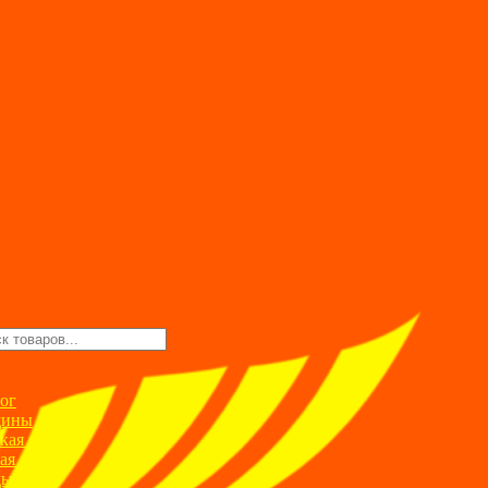
ск
ров
ог
ины
кая одежда
ая одежда
ды