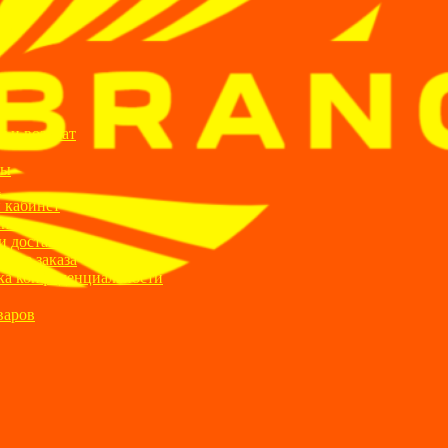
ИИ
я и возврат
ты
а
 кабинет
ании
и доставка
ние заказа
ка конфиденциальности
варов