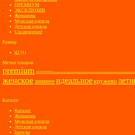
ПРЕМИУМ
ЭКСКЛЮЗИВ
Женщины
Мужская одежда
Детская одежда
Uncategorized
Размер
42
(1)
Метки товаров
premium
ОООООООооооооооооооооооооооооооооооооооооооооооо
женское
идеальное
летн
зимнее
кружево
Каталог
Каталог
Женщины
Мужская одежда
Детская одежда
Бренды