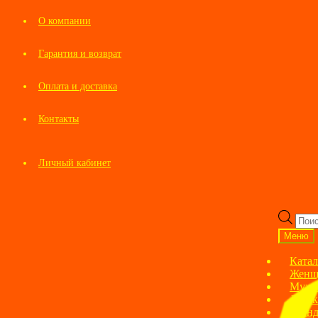
О компании
Гарантия и возврат
Оплата и доставка
Контакты
Личный кабинет
Перейти
Перейти
к
к
Пои
навигации
содержимому
това
Меню
Катал
Женщ
Мужс
Детск
Брен