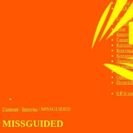
Блог
АКЦ
Главная
Акции
Блог
Бренды
Гаранти
Каталог
Контак
Корзин
Личный
О комп
Оплата 
Оформле
Полити
0
₽
0 то
Главная
/
Бренды
/
MISSGUIDED
MISSGUIDED