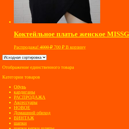
Коктейльное платье женское MISS
Первоначальная
Текущая
Распродажа!
4000
₽
700
₽
В корзину
цена
цена:
составляла
700 ₽.
4000 ₽.
Отображение единственного товара
Категории товаров
Обувь
кардиганы
РАСПРОДАЖА
Аксессуары
НОВОЕ
Домашний обиход
ВИНТАЖ
шапки
шапки кепки шляпы