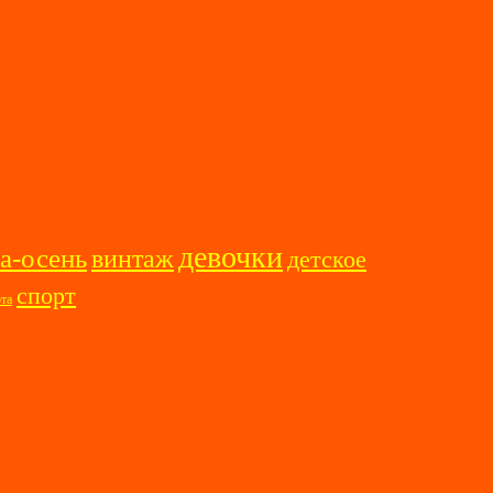
девочки
а-осень
винтаж
детское
спорт
ота