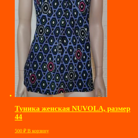
Туника женская NUVOLA, размер
44
500
₽
В корзину