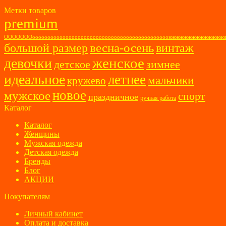
Метки товаров
premium
ОООООООоооооооооооооооооооооооооооооооооооооооооооооюююююююююююю
весна-осень
большой размер
винтаж
женское
девочки
детское
зимнее
идеальное
летнее
мальчики
кружево
новое
мужское
спорт
праздничное
ручная работа
Каталог
Каталог
Женщины
Мужская одежда
Детская одежда
Бренды
Блог
АКЦИИ
Покупателям
Личный кабинет
Оплата и доставка