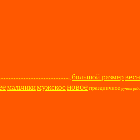
весн
большой размер
ооооююююююююююююююююююююююююююююд
ее
новое
мужское
мальчики
праздничное
ручная раб