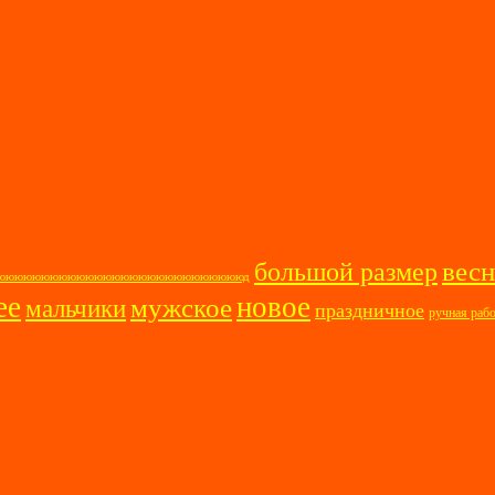
весн
большой размер
ооооююююююююююююююююююююююююююююд
ее
новое
мужское
мальчики
праздничное
ручная раб