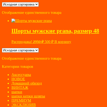
Отображение единственного товара
Шорты мужские prana, размер 48
Первоначальная
Текущая
Распродажа!
2950
₽
500
₽
В корзину
цена
цена:
составляла
500 ₽.
2950 ₽.
Отображение единственного товара
Категории товаров
Аксессуары
НОВОЕ
Домашний обиход
ВИНТАЖ
шапки
шапки кепки шляпы
ПРЕМИУМ
ЭКСКЛЮЗИВ