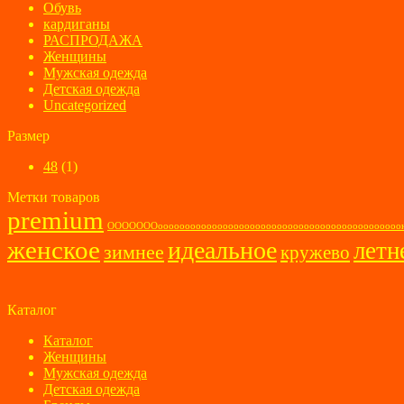
Обувь
кардиганы
РАСПРОДАЖА
Женщины
Мужская одежда
Детская одежда
Uncategorized
Размер
48
(1)
Метки товаров
premium
ОООООООооооооооооооооооооооооооооооооооооооооооо
женское
идеальное
летн
зимнее
кружево
Каталог
Каталог
Женщины
Мужская одежда
Детская одежда