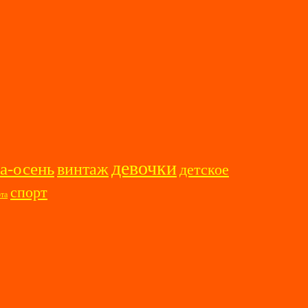
девочки
а-осень
винтаж
детское
спорт
ота