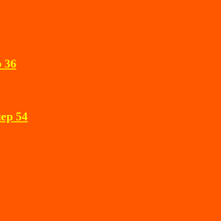
 36
ер 54