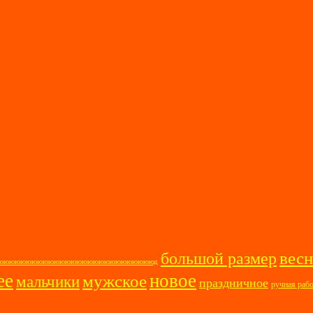
весн
большой размер
ооооююююююююююююююююююююююююююююд
ее
новое
мужское
мальчики
праздничное
ручная раб