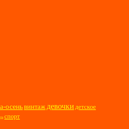
девочки
а-осень
винтаж
детское
спорт
ота