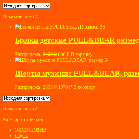
Показаны все (2)
Брюки детские PULL&BEAR размер
Первоначальная
Текущая
Распродажа!
2400
₽
800
₽
В корзину
цена
цена:
составляла
800 ₽.
2400 ₽.
Шорты мужские PULL&BEAR, разм
Первоначальная
Текущая
Распродажа!
2600
₽
1370
₽
В корзину
цена
цена:
составляла
1370 ₽.
2600 ₽.
Показаны все (2)
Категории товаров
ЭКСКЛЮЗИВ
Обувь