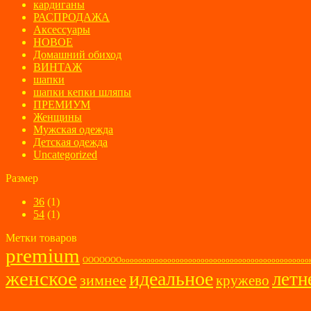
кардиганы
РАСПРОДАЖА
Аксессуары
НОВОЕ
Домашний обиход
ВИНТАЖ
шапки
шапки кепки шляпы
ПРЕМИУМ
Женщины
Мужская одежда
Детская одежда
Uncategorized
Размер
36
(1)
54
(1)
Метки товаров
premium
ОООООООооооооооооооооооооооооооооооооооооооооооо
женское
идеальное
летн
зимнее
кружево