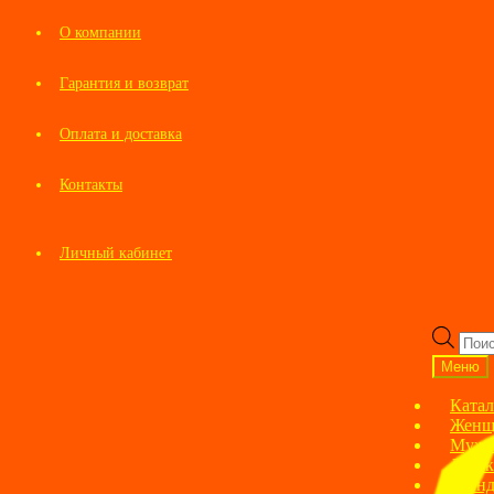
О компании
Гарантия и возврат
Оплата и доставка
Контакты
Личный кабинет
Перейти
Перейти
к
к
Пои
навигации
содержимому
това
Меню
Катал
Женщ
Мужс
Детск
Брен