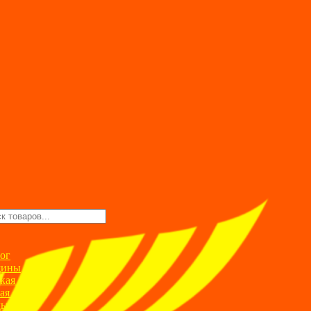
ск
ров
ог
ины
кая одежда
ая одежда
ды