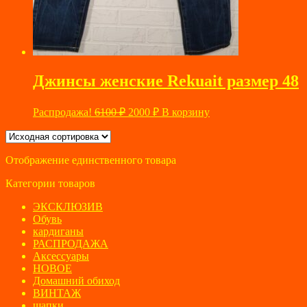
Джинсы женские Rekuait размер 48
Первоначальная
Текущая
Распродажа!
6100
₽
2000
₽
В корзину
цена
цена:
составляла
2000 ₽.
6100 ₽.
Отображение единственного товара
Категории товаров
ЭКСКЛЮЗИВ
Обувь
кардиганы
РАСПРОДАЖА
Аксессуары
НОВОЕ
Домашний обиход
ВИНТАЖ
шапки