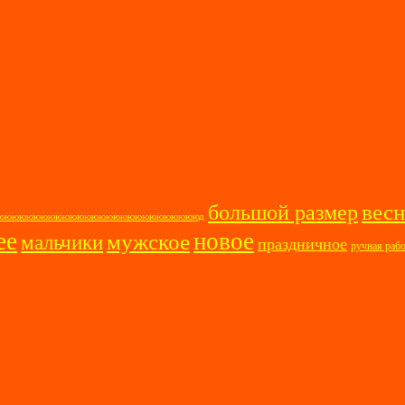
весн
большой размер
ооооююююююююююююююююююююююююююююд
ее
новое
мужское
мальчики
праздничное
ручная раб