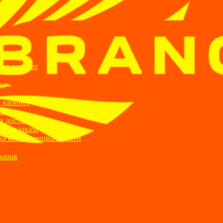
ИИ
я и возврат
ты
а
 кабинет
ании
и доставка
ние заказа
ка конфиденциальности
варов