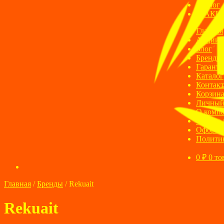
Блог
АКЦ
Главная
Акции
Блог
Бренды
Гаранти
Каталог
Контак
Корзин
Личный
О комп
Оплата 
Оформле
Полити
0
₽
0 то
Главная
/
Бренды
/
Rekuait
Rekuait