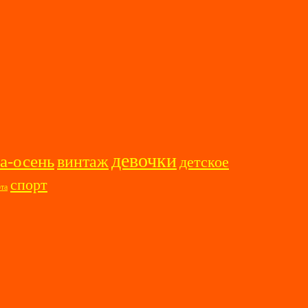
девочки
а-осень
винтаж
детское
спорт
ота