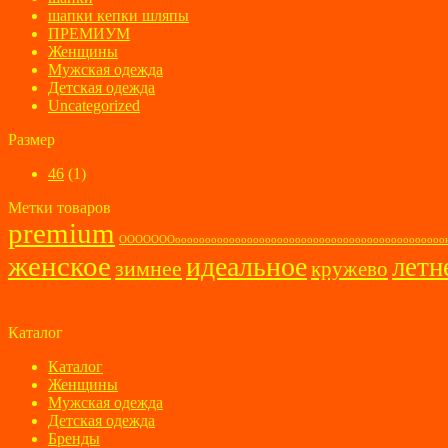
шапки кепки шляпы
ПРЕМИУМ
Женщины
Мужская одежда
Детская одежда
Uncategorized
Размер
46
(1)
Метки товаров
premium
ОООООООооооооооооооооооооооооооооооооооооооооооо
женское
идеальное
летн
зимнее
кружево
Каталог
Каталог
Женщины
Мужская одежда
Детская одежда
Бренды