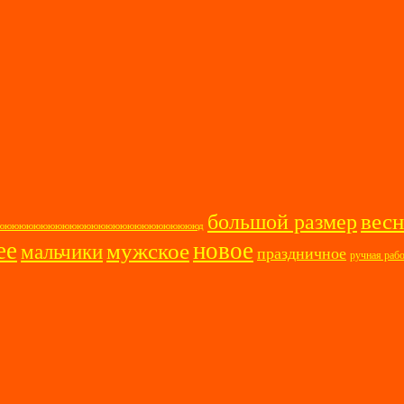
весн
большой размер
ооооююююююююююююююююююююююююююююд
ее
новое
мужское
мальчики
праздничное
ручная раб