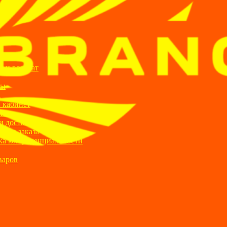
ИИ
я и возврат
ты
а
 кабинет
ании
и доставка
ние заказа
ка конфиденциальности
варов