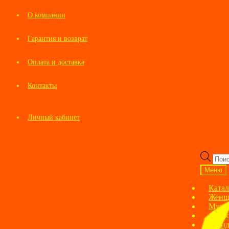
О компании
Гарантия и возврат
Оплата и доставка
Контакты
Личный кабинет
Перейти
Перейти
к
к
Пои
навигации
содержимому
това
Меню
Катал
Женщ
Мужс
Детск
Брен