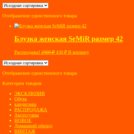
Отображение единственного товара
Блузка женская SeMiR размер 42
Первоначальная
Текущая
Распродажа!
2900
₽
430
₽
В корзину
цена
цена:
составляла
430 ₽.
2900 ₽.
Отображение единственного товара
Категории товаров
ЭКСКЛЮЗИВ
Обувь
кардиганы
РАСПРОДАЖА
Аксессуары
НОВОЕ
Домашний обиход
ВИНТАЖ