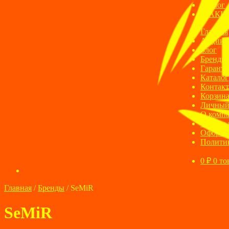
Блог
АКЦ
Главная
Акции
Блог
Бренды
Гаранти
Каталог
Контак
Корзин
Личный
О комп
Оплата 
Оформле
Полити
0
₽
0 то
Главная
/
Бренды
/
SeMiR
SeMiR