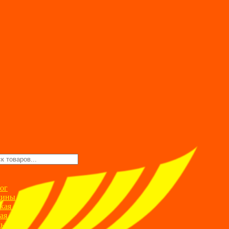
ск
ров
ог
ины
кая одежда
ая одежда
ды