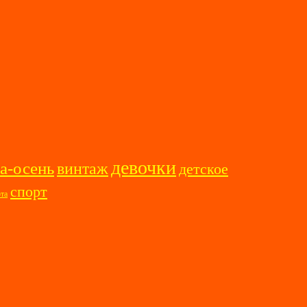
девочки
а-осень
винтаж
детское
спорт
ота