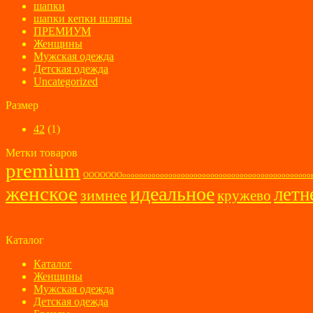
шапки
шапки кепки шляпы
ПРЕМИУМ
Женщины
Мужская одежда
Детская одежда
Uncategorized
Размер
42
(1)
Метки товаров
premium
ОООООООооооооооооооооооооооооооооооооооооооооооо
женское
идеальное
летн
зимнее
кружево
Каталог
Каталог
Женщины
Мужская одежда
Детская одежда