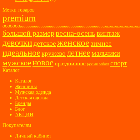
Метки товаров
premium
ОООООООоооооооооооооооооооооооооооооооооооооооооооооюююююююююююю
весна-осень
большой размер
винтаж
женское
девочки
детское
зимнее
идеальное
летнее
мальчики
кружево
новое
мужское
спорт
праздничное
ручная работа
Каталог
Каталог
Женщины
Мужская одежда
Детская одежда
Бренды
Блог
АКЦИИ
Покупателям
Личный кабинет