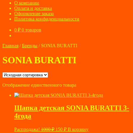
О компании
Оплата и доставка
Оформление заказа
Политика конфиденциальности
0
₽
0 товаров
Главная
/
Бренды
/
SONIA BURATTI
SONIA BURATTI
Отображение единственного товара
Шапка детская SONIA BURATTI 3-
4года
Первоначальная
Текущая
Распродажа!
1000
₽
150
₽
В корзину