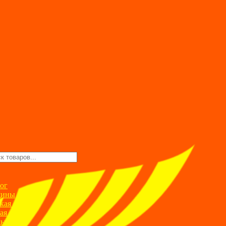
ск
ров
ог
ины
кая одежда
ая одежда
ды