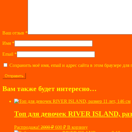
Ваш отзыв
*
Имя
*
Email
*
Сохранить моё имя, email и адрес сайта в этом браузере д
Вам также будет интересно…
Топ для девочек RIVER ISLAND, разм
Первоначальная
Текущая
Распродажа!
2000
₽
600
₽
В корзину
цена
цена: