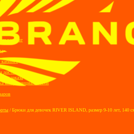
ИИ
я и возврат
ты
а
 кабинет
ании
и доставка
ние заказа
ка конфиденциальности
варов
орты
/
Брюки для девочек RIVER ISLAND, размер 9-10 лет, 140 с