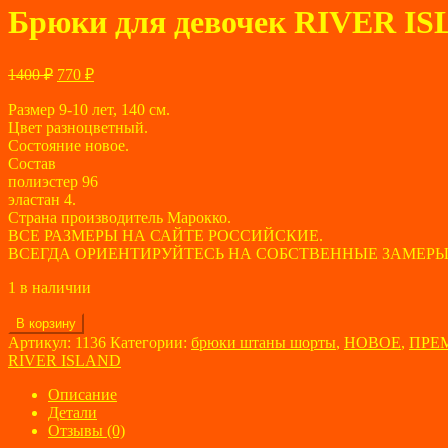
Брюки для девочек RIVER ISLA
Первоначальная
Текущая
1400
₽
770
₽
цена
цена:
составляла
Размер 9-10 лет, 140 см.
770 ₽.
Цвет разноцветный.
1400 ₽.
Состояние новое.
Состав
полиэстер 96
эластан 4.
Страна производитель Марокко.
ВСЕ РАЗМЕРЫ НА САЙТЕ РОССИЙСКИЕ.
ВСЕГДА ОРИЕНТИРУЙТЕСЬ НА СОБСТВЕННЫЕ ЗАМЕРЫ
1 в наличии
Количество
В корзину
товара
Артикул:
1136
Категории:
брюки штаны шорты
,
НОВОЕ
,
ПРЕ
Брюки
RIVER ISLAND
для
девочек
Описание
RIVER
Детали
ISLAND,
Отзывы (0)
размер