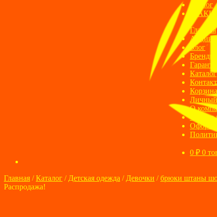
Блог
АКЦ
Главная
Акции
Блог
Бренды
Гаранти
Каталог
Контак
Корзин
Личный
О комп
Оплата 
Оформле
Полити
0
₽
0 то
Главная
/
Каталог
/
Детская одежда
/
Девочки
/
брюки штаны ш
Распродажа!