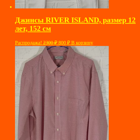
Джинсы RIVER ISLAND, размер 12
лет, 152 см
Первоначальная
Текущая
Распродажа!
2300
₽
800
₽
В корзину
цена
цена:
составляла
800 ₽.
2300 ₽.