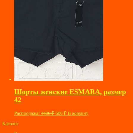
Шорты женские ESMARA, размер
42
Первоначальная
Текущая
Распродажа!
1400
₽
600
₽
В корзину
цена
цена:
составляла
Каталог
600 ₽.
1400 ₽.