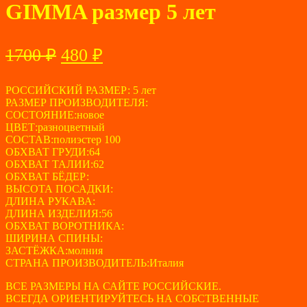
GIMMA размер 5 лет
Первоначальная
Текущая
1700
₽
480
₽
цена
цена:
составляла
РОССИЙСКИЙ РАЗМЕР: 5 лет
480 ₽.
РАЗМЕР ПРОИЗВОДИТЕЛЯ:
1700 ₽.
СОСТОЯНИЕ:новое
ЦВЕТ:разноцветный
СОСТАВ:полиэстер 100
ОБХВАТ ГРУДИ:64
ОБХВАТ ТАЛИИ:62
ОБХВАТ БЁДЕР:
ВЫСОТА ПОСАДКИ:
ДЛИНА РУКАВА:
ДЛИНА ИЗДЕЛИЯ:56
ОБХВАТ ВОРОТНИКА:
ШИРИНА СПИНЫ:
ЗАСТЁЖКА:молния
СТРАНА ПРОИЗВОДИТЕЛЬ:Италия
ВСЕ РАЗМЕРЫ НА САЙТЕ РОССИЙСКИЕ.
ВСЕГДА ОРИЕНТИРУЙТЕСЬ НА СОБСТВЕННЫЕ