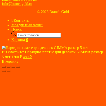
info@branchgold.ru
© 2023 Branch Gold
Контакты
Моя учётная запись
Поиск
Поиск
товаров
Корзина
0
Вы смотрите:
Нарядное платье для девочек GIMMA размер
Первоначальная
Текущая
5 лет
1700
₽
480
₽
цена
цена:
В корзину
составляла
480 ₽.
1700 ₽.