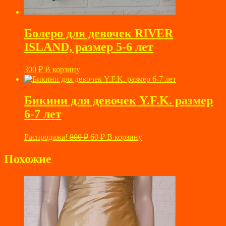
Болеро для девочек RIVER
ISLAND, размер 5-6 лет
300
₽
В корзину
Бикини для девочек Y.F.K. размер
6-7 лет
Первоначальная
Текущая
Распродажа!
800
₽
60
₽
В корзину
цена
цена:
составляла
60 ₽.
Похожие
800 ₽.