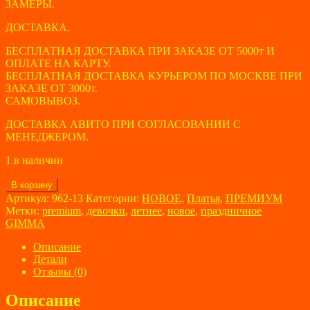
ЗАМЕРЫ.
ДОСТАВКА.
БЕСПЛАТНАЯ ДОСТАВКА ПРИ ЗАКАЗЕ ОТ 5000т И
ОПЛАТЕ НА КАРТУ.
БЕСПЛАТНАЯ ДОСТАВКА КУРЬЕРОМ ПО МОСКВЕ ПРИ
ЗАКАЗЕ ОТ 3000т.
САМОВЫВОЗ.
ДОСТАВКА АВИТО ПРИ СОГЛАСОВАНИИ С
МЕНЕДЖЕРОМ.
1 в наличии
Количество
В корзину
товара
Артикул:
962-13
Категории:
НОВОЕ
,
Платья
,
ПРЕМИУМ
Нарядное
Метки:
premium
,
девочки
,
летнее
,
новое
,
праздничное
платье
GIMMA
для
девочек
Описание
GIMMA
Детали
размер
Отзывы (0)
5
лет
Описание