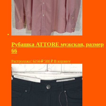
Рубашка ATTORE мужская, размер
66
Первоначальная
Текущая
Распродажа!
6250
₽
500
₽
В корзину
цена
цена:
составляла
500 ₽.
6250 ₽.