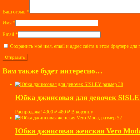
Ваш отзыв
*
Имя
*
Email
*
Сохранить моё имя, email и адрес сайта в этом браузере д
Вам также будет интересно…
Юбка джинсовая для девочек SISLE
Первоначальная
Текущая
Распродажа!
4300
₽
480
₽
В корзину
цена
цена:
составляла
480 ₽.
4300 ₽.
Юбка джинсовая женская Vero Moda