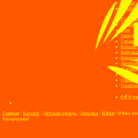
Блог
АКЦ
Главная
Акции
Блог
Бренды
Гаранти
Каталог
Контак
Корзин
Личный
О комп
Оплата 
Оформле
Полити
0
₽
0 то
Главная
/
Каталог
/
Детская одежда
/
Девочки
/
Юбки
/
Юбка же
Распродажа!