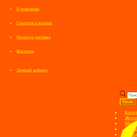
О компании
Гарантия и возврат
Оплата и доставка
Контакты
Личный кабинет
Перейти
Перейти
к
к
Пои
навигации
содержимому
това
Меню
Катал
Женщ
Мужс
Детск
Брен