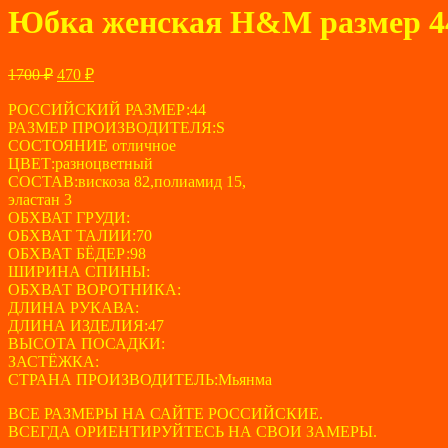
Юбка женская H&M размер 4
Первоначальная
Текущая
1700
₽
470
₽
цена
цена:
составляла
РОССИЙСКИЙ РАЗМЕР:44
470 ₽.
РАЗМЕР ПРОИЗВОДИТЕЛЯ:S
1700 ₽.
СОСТОЯНИЕ отличное
ЦВЕТ:разноцветный
СОСТАВ:вискоза 82,полиамид 15,
эластан 3
ОБХВАТ ГРУДИ:
ОБХВАТ ТАЛИИ:70
ОБХВАТ БЁДЕР:98
ШИРИНА СПИНЫ:
ОБХВАТ ВОРОТНИКА:
ДЛИНА РУКАВА:
ДЛИНА ИЗДЕЛИЯ:47
ВЫСОТА ПОСАДКИ:
ЗАСТЁЖКА:
СТРАНА ПРОИЗВОДИТЕЛЬ:Мьянма
ВСЕ РАЗМЕРЫ НА САЙТЕ РОССИЙСКИЕ.
ВСЕГДА ОРИЕНТИРУЙТЕСЬ НА СВОИ ЗАМЕРЫ.