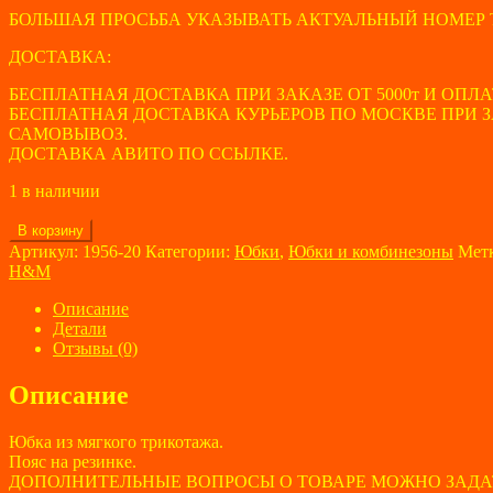
БОЛЬШАЯ ПРОСЬБА УКАЗЫВАТЬ АКТУАЛЬНЫЙ НОМЕР 
ДОСТАВКА:
БЕСПЛАТНАЯ ДОСТАВКА ПРИ ЗАКАЗЕ ОТ 5000т И ОПЛА
БЕСПЛАТНАЯ ДОСТАВКА КУРЬЕРОВ ПО МОСКВЕ ПРИ ЗАК
САМОВЫВОЗ.
ДОСТАВКА АВИТО ПО ССЫЛКЕ.
1 в наличии
Количество
В корзину
товара
Артикул:
1956-20
Категории:
Юбки
,
Юбки и комбинезоны
Мет
Юбка
H&M
женская
H&M
Описание
размер
Детали
44
Отзывы (0)
Описание
Юбка из мягкого трикотажа.
Пояс на резинке.
ДОПОЛНИТЕЛЬНЫЕ ВОПРОСЫ О ТОВАРЕ МОЖНО ЗАДА