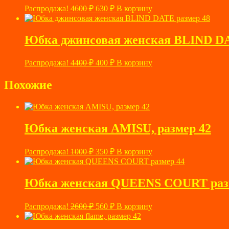
Первоначальная
Текущая
Распродажа!
4600
₽
630
₽
В корзину
цена
цена:
составляла
630 ₽.
4600 ₽.
Юбка джинсовая женская BLIND DA
Первоначальная
Текущая
Распродажа!
4400
₽
400
₽
В корзину
цена
цена:
составляла
400 ₽.
Похожие
4400 ₽.
Юбка женская AMISU, размер 42
Первоначальная
Текущая
Распродажа!
1000
₽
350
₽
В корзину
цена
цена:
составляла
350 ₽.
1000 ₽.
Юбка женская QUEENS COURT раз
Первоначальная
Текущая
Распродажа!
2600
₽
560
₽
В корзину
цена
цена:
составляла
560 ₽.