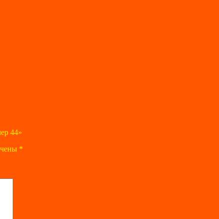
ер 44»
ечены
*