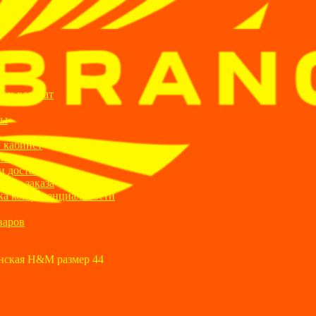
ИИ
я и возврат
ты
а
 кабинет
ании
и доставка
ние заказа
ка конфиденциальности
варов
нская H&M размер 44