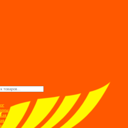
ск
ров
ог
ины
кая одежда
ая одежда
ды