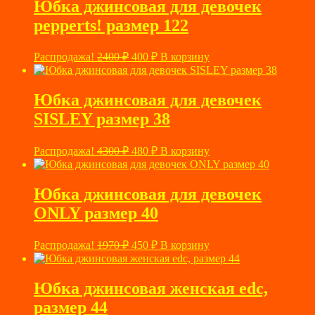
2100 ₽.
Юбка джинсовая для девочек
pepperts! размер 122
Первоначальная
Текущая
Распродажа!
2400
₽
400
₽
В корзину
цена
цена:
составляла
400 ₽.
2400 ₽.
Юбка джинсовая для девочек
SISLEY размер 38
Первоначальная
Текущая
Распродажа!
4300
₽
480
₽
В корзину
цена
цена:
составляла
480 ₽.
4300 ₽.
Юбка джинсовая для девочек
ONLY размер 40
Первоначальная
Текущая
Распродажа!
1970
₽
450
₽
В корзину
цена
цена:
составляла
450 ₽.
1970 ₽.
Юбка джинсовая женская edc,
размер 44