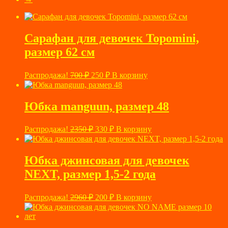
Сарафан для девочек Topomini,
размер 62 см
Первоначальная
Текущая
Распродажа!
700
₽
250
₽
В корзину
цена
цена:
составляла
250 ₽.
700 ₽.
Юбка manguun, размер 48
Первоначальная
Текущая
Распродажа!
2350
₽
330
₽
В корзину
цена
цена:
составляла
330 ₽.
2350 ₽.
Юбка джинсовая для девочек
NEXT, размер 1,5-2 года
Первоначальная
Текущая
Распродажа!
2960
₽
200
₽
В корзину
цена
цена:
составляла
200 ₽.
2960 ₽.