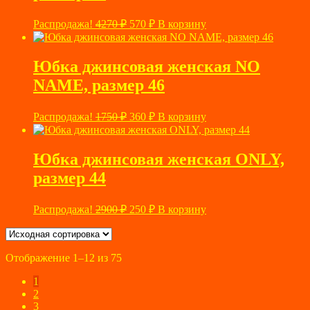
Первоначальная
Текущая
Распродажа!
4270
₽
570
₽
В корзину
цена
цена:
составляла
570 ₽.
4270 ₽.
Юбка джинсовая женская NO
NAME, размер 46
Первоначальная
Текущая
Распродажа!
1750
₽
360
₽
В корзину
цена
цена:
составляла
360 ₽.
1750 ₽.
Юбка джинсовая женская ONLY,
размер 44
Первоначальная
Текущая
Распродажа!
2900
₽
250
₽
В корзину
цена
цена:
составляла
250 ₽.
2900 ₽.
Отображение 1–12 из 75
1
2
3