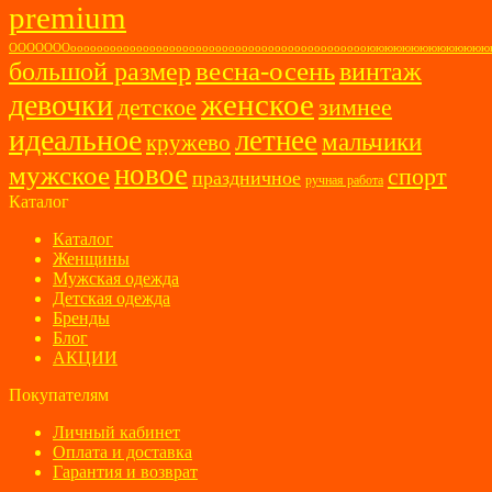
premium
ОООООООоооооооооооооооооооооооооооооооооооооооооооооюююююююююююю
весна-осень
большой размер
винтаж
женское
девочки
детское
зимнее
идеальное
летнее
мальчики
кружево
новое
мужское
спорт
праздничное
ручная работа
Каталог
Каталог
Женщины
Мужская одежда
Детская одежда
Бренды
Блог
АКЦИИ
Покупателям
Личный кабинет
Оплата и доставка
Гарантия и возврат