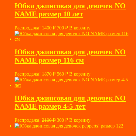
Юбка джинсовая для девочек NO
NAME размер 10 лет
Первоначальная
Текущая
Распродажа!
1400
₽
700
₽
В корзину
цена
цена:
составляла
700 ₽.
1400 ₽.
Юбка джинсовая для девочек NO
NAME размер 116 см
Первоначальная
Текущая
Распродажа!
1870
₽
560
₽
В корзину
цена
цена:
составляла
560 ₽.
1870 ₽.
Юбка джинсовая для девочек NO
NAME размер 4-5 лет
Первоначальная
Текущая
Распродажа!
2100
₽
300
₽
В корзину
цена
цена:
составляла
300 ₽.