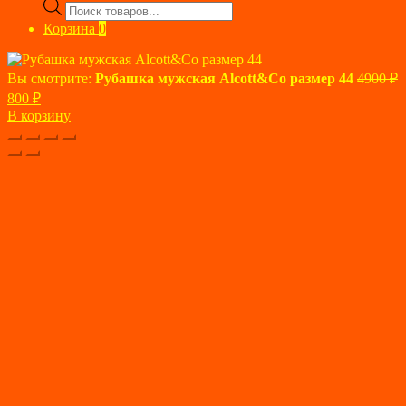
Поиск
товаров
Корзина
0
Вы смотрите:
Рубашка мужская Alcott&Co размер 44
4900
₽
Первоначальная
Текущая
800
₽
цена
цена:
В корзину
составляла
800 ₽.
4900 ₽.