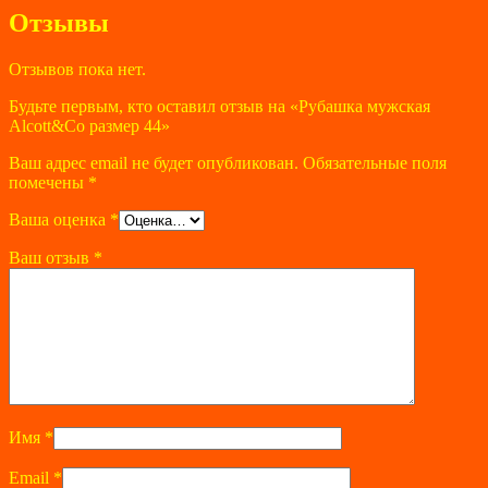
Отзывы
Отзывов пока нет.
Будьте первым, кто оставил отзыв на «Рубашка мужская
Alcott&Co размер 44»
Ваш адрес email не будет опубликован.
Обязательные поля
помечены
*
Ваша оценка
*
Ваш отзыв
*
Имя
*
Email
*