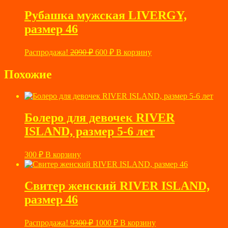
составляла
1100 ₽.
5900 ₽.
Рубашка мужская LIVERGY,
размер 46
Первоначальная
Текущая
Распродажа!
2090
₽
600
₽
В корзину
цена
цена:
составляла
600 ₽.
Похожие
2090 ₽.
Болеро для девочек RIVER
ISLAND, размер 5-6 лет
300
₽
В корзину
Свитер женский RIVER ISLAND,
размер 46
Первоначальная
Текущая
Распродажа!
9300
₽
1000
₽
В корзину