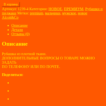
Количество
В корзину
товара
Артикул:
1239-4
Категории:
НОВОЕ
,
ПРЕМИУМ
,
Рубашки и
Рубашка
пиджаки
Метки:
premium
,
мальчики
,
мужское
,
новое
мужская
Alcott&Co
Alcott&Co
размер
Описание
44
Детали
Отзывы (0)
Описание
Рубашка из плотной ткани.
ДОПОЛНИТЕЛЬНЫЕ ВОПРОСЫ О ТОВАРЕ МОЖНО
ЗАДАТЬ
ПО ТЕЛЕФОНУ ИЛИ ПО ПОЧТЕ.
Поделиться: