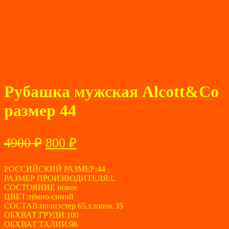
Рубашка мужская Alcott&Co
размер 44
Первоначальная
Текущая
4900
₽
800
₽
цена
цена:
составляла
РОССИЙСКИЙ РАЗМЕР:44
800 ₽.
РАЗМЕР ПРОИЗВОДИТЕЛЯ:L
4900 ₽.
СОСТОЯНИЕ новое
ЦВЕТ:тёмно-синий
СОСТАВ:полиэстер 65,хлопок 35
ОБХВАТ ГРУДИ:100
ОБХВАТ ТАЛИИ:96