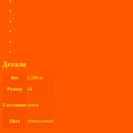
Детали
Вес
0,188 кг
Размер
44
Состояние
новое
Цвет
тёмно-синий