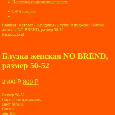
Политика конфиденциальности
0
₽
0 товаров
Главная
/
Каталог
/
Женщины
/
Блузки и пиджаки
/
Блузка
женская NO BREND, размер 50-52
Распродажа!
Блузка женская NO BREND,
размер 50-52
Первоначальная
Текущая
2900
₽
800
₽
цена
цена:
составляла
Размер 50-52.
800 ₽.
Состояние идеальное.
2900 ₽.
Цвет белый.
Состав
лён 100.