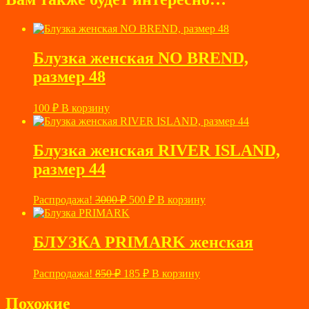
Блузка женская NO BREND,
размер 48
100
₽
В корзину
Блузка женская RIVER ISLAND,
размер 44
Первоначальная
Текущая
Распродажа!
3000
₽
500
₽
В корзину
цена
цена:
составляла
500 ₽.
3000 ₽.
БЛУЗКА PRIMARK женская
Первоначальная
Текущая
Распродажа!
850
₽
185
₽
В корзину
цена
цена:
составляла
185 ₽.
Похожие