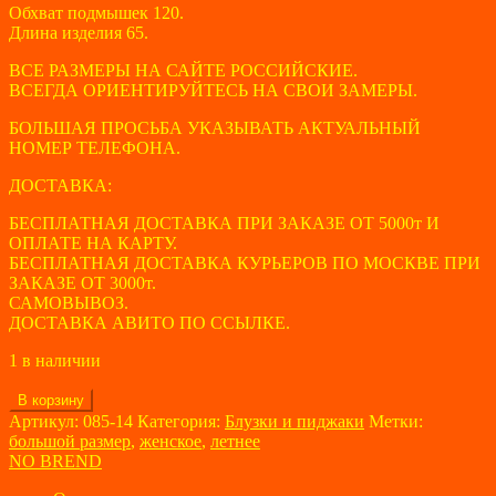
Обхват подмышек 120.
Длина изделия 65.
ВСЕ РАЗМЕРЫ НА САЙТЕ РОССИЙСКИЕ.
ВСЕГДА ОРИЕНТИРУЙТЕСЬ НА СВОИ ЗАМЕРЫ.
БОЛЬШАЯ ПРОСЬБА УКАЗЫВАТЬ АКТУАЛЬНЫЙ
НОМЕР ТЕЛЕФОНА.
ДОСТАВКА:
БЕСПЛАТНАЯ ДОСТАВКА ПРИ ЗАКАЗЕ ОТ 5000т И
ОПЛАТЕ НА КАРТУ.
БЕСПЛАТНАЯ ДОСТАВКА КУРЬЕРОВ ПО МОСКВЕ ПРИ
ЗАКАЗЕ ОТ 3000т.
САМОВЫВОЗ.
ДОСТАВКА АВИТО ПО ССЫЛКЕ.
1 в наличии
Количество
В корзину
товара
Артикул:
085-14
Категория:
Блузки и пиджаки
Метки:
Блузка
большой размер
,
женское
,
летнее
женская
NO BREND
NO