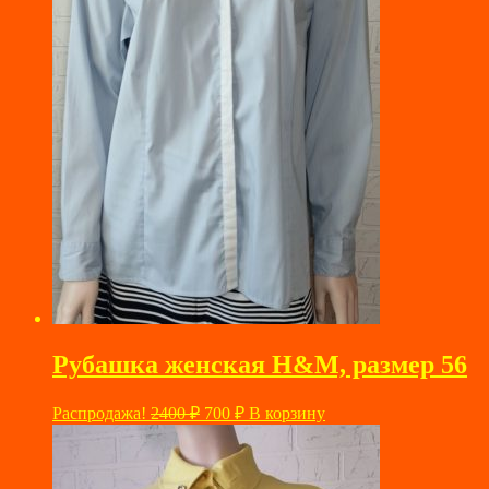
Рубашка женская H&M, размер 56
Первоначальная
Текущая
Распродажа!
2400
₽
700
₽
В корзину
цена
цена:
составляла
700 ₽.
2400 ₽.