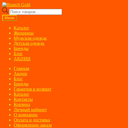
Перейти
Перейти
к
к
Поиск
навигации
содержимому
товаров
Меню
Каталог
Женщины
Мужская одежда
Детская одежда
Бренды
Блог
АКЦИИ
Главная
Акции
Блог
Бренды
Гарантия и возврат
Каталог
Контакты
Корзина
Личный кабинет
О компании
Оплата и доставка
Оформление заказа