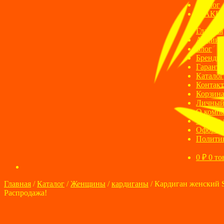
Блог
АКЦ
Главная
Акции
Блог
Бренды
Гаранти
Каталог
Контак
Корзин
Личный
О комп
Оплата 
Оформле
Полити
0
₽
0 то
Главная
/
Каталог
/
Женщины
/
кардиганы
/
Кардиган женский 
Распродажа!