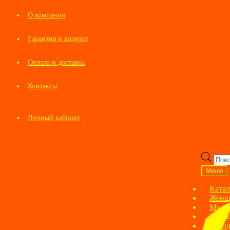
О компании
Гарантия и возврат
Оплата и доставка
Контакты
Личный кабинет
Перейти
Перейти
к
к
Пои
навигации
содержимому
това
Меню
Катал
Женщ
Мужс
Детск
Брен