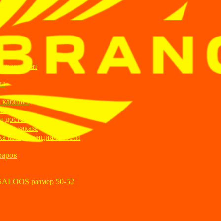
ИИ
я и возврат
ты
а
 кабинет
ании
и доставка
ние заказа
ка конфиденциальности
варов
SALOOS размер 50-52