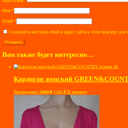
Ваш отзыв
*
Имя
*
Email
*
Сохранить моё имя, email и адрес сайта в этом браузере д
Вам также будет интересно…
Кардиган женский GREEN&COUNTR
Первоначальная
Текущая
Распродажа!
5000
₽
1500
₽
В корзину
цена
цена:
составляла
1500 ₽.
5000 ₽.