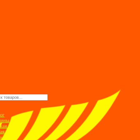
ск
ров
ог
ины
кая одежда
ая одежда
ды