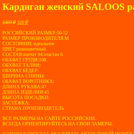
Кардиган женский SALOOS ра
Первоначальная
Текущая
2400
₽
320
₽
цена
цена:
составляла
РОССИЙСКИЙ РАЗМЕР:50-52
320 ₽.
РАЗМЕР ПРОИЗВОДИТЕЛЯ:М
2400 ₽.
СОСТОЯНИЕ идеальное
ЦВЕТ:разноцветный
СОСТАВ:ацетат 94,эластан 6
ОБХВАТ ГРУДИ:108
ОБХВАТ ТАЛИИ:
ОБХВАТ БЁДЕР:
ШИРИНА СПИНЫ:
ОБХВАТ ВОРОТНИКА:
ДЛИНА РУКАВА:47
ДЛИНА ИЗДЕЛИЯ:45
ВЫСОТА ПОСАДКИ:
ЗАСТЁЖКА:
СТРАНА ПРОИЗВОДИТЕЛЬ
ВСЕ РАЗМЕРЫ НА САЙТЕ РОССИЙСКИЕ.
ВСЕГДА ОРИЕНТИРУЙТЕСЬ НА СВОИ ЗАМЕРЫ.
БОЛЬШАЯ ПРОСЬБА УКАЗЫВАТЬ АКТУАЛЬНЫЙ НОМЕР 