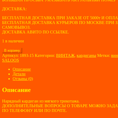
ДОСТАВКА:
БЕСПЛАТНАЯ ДОСТАВКА ПРИ ЗАКАЗЕ ОТ 5000т И ОПЛА
БЕСПЛАТНАЯ ДОСТАВКА КУРЬЕРОВ ПО МОСКВЕ ПРИ ЗАК
САМОВЫВОЗ.
ДОСТАВКА АВИТО ПО ССЫЛКЕ.
1 в наличии
Количество
В корзину
товара
Артикул:
1893-15
Категории:
ВИНТАЖ
,
кардиганы
Метки:
вин
Кардиган
SALOOS
женский
SALOOS
Описание
размер
Детали
50-
Отзывы (0)
52
Описание
Нарядный кардиган из мягкого трикотажа.
ДОПОЛНИТЕЛЬНЫЕ ВОПРОСЫ О ТОВАРЕ МОЖНО ЗАДА
ПО ТЕЛЕФОНУ ИЛИ ПО ПОЧТЕ.