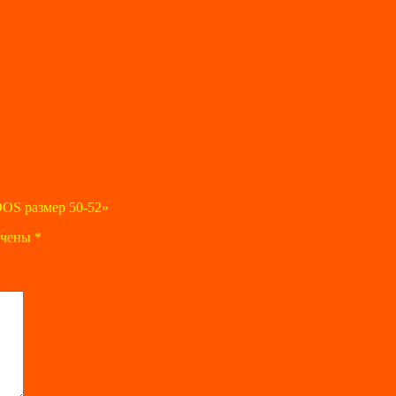
OOS размер 50-52»
ечены
*