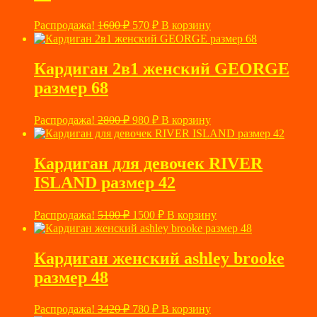
Первоначальная
Текущая
Распродажа!
1600
₽
570
₽
В корзину
цена
цена:
составляла
570 ₽.
1600 ₽.
Кардиган 2в1 женский GEORGE
размер 68
Первоначальная
Текущая
Распродажа!
2800
₽
980
₽
В корзину
цена
цена:
составляла
980 ₽.
2800 ₽.
Кардиган для девочек RIVER
ISLAND размер 42
Первоначальная
Текущая
Распродажа!
5100
₽
1500
₽
В корзину
цена
цена:
составляла
1500 ₽.
5100 ₽.
Кардиган женский ashley brooke
размер 48
Первоначальная
Текущая
Распродажа!
3420
₽
780
₽
В корзину