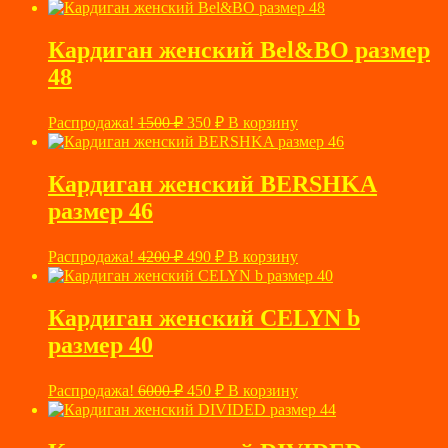
цена
цена:
составляла
780 ₽.
3420 ₽.
Кардиган женский Bel&BO размер
48
Первоначальная
Текущая
Распродажа!
1500
₽
350
₽
В корзину
цена
цена:
составляла
350 ₽.
1500 ₽.
Кардиган женский BERSHKA
размер 46
Первоначальная
Текущая
Распродажа!
4200
₽
490
₽
В корзину
цена
цена:
составляла
490 ₽.
4200 ₽.
Кардиган женский CELYN b
размер 40
Первоначальная
Текущая
Распродажа!
6000
₽
450
₽
В корзину
цена
цена:
составляла
450 ₽.
6000 ₽.