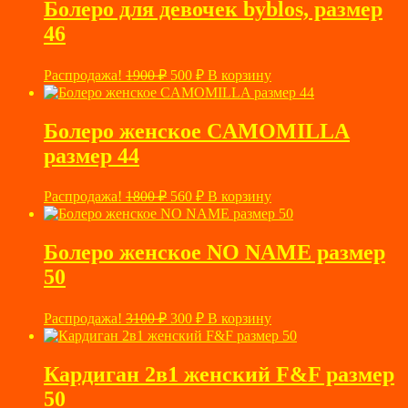
Болеро для девочек byblos, размер
46
Первоначальная
Текущая
Распродажа!
1900
₽
500
₽
В корзину
цена
цена:
составляла
500 ₽.
1900 ₽.
Болеро женское CAMOMILLA
размер 44
Первоначальная
Текущая
Распродажа!
1800
₽
560
₽
В корзину
цена
цена:
составляла
560 ₽.
1800 ₽.
Болеро женское NO NAME размер
50
Первоначальная
Текущая
Распродажа!
3100
₽
300
₽
В корзину
цена
цена:
составляла
300 ₽.
3100 ₽.
Кардиган 2в1 женский F&F размер
50