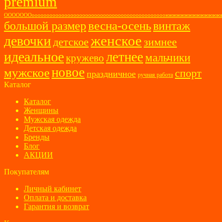
premium
ОООООООоооооооооооооооооооооооооооооооооооооооооооооюююююююююююю
весна-осень
большой размер
винтаж
женское
девочки
детское
зимнее
идеальное
летнее
мальчики
кружево
новое
мужское
спорт
праздничное
ручная работа
Каталог
Каталог
Женщины
Мужская одежда
Детская одежда
Бренды
Блог
АКЦИИ
Покупателям
Личный кабинет
Оплата и доставка
Гарантия и возврат