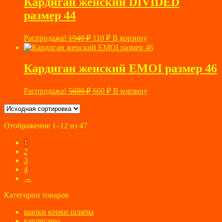
Кардиган женский DIVIDED
размер 44
Первоначальная
Текущая
Распродажа!
1940
₽
110
₽
В корзину
цена
цена:
составляла
110 ₽.
1940 ₽.
Кардиган женский EMOI размер 46
Первоначальная
Текущая
Распродажа!
5600
₽
660
₽
В корзину
цена
цена:
составляла
660 ₽.
5600 ₽.
Отображение 1–12 из 47
1
2
3
4
→
Категории товаров
шапки кепки шляпы
кардиганы