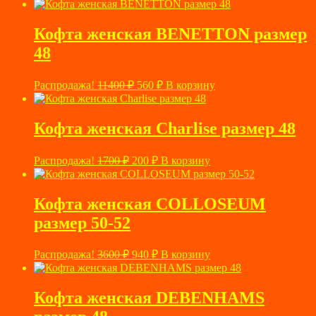
цена
цена:
составляла
1000 ₽.
3600 ₽.
Кофта женская BENETTON размер
48
Первоначальная
Текущая
Распродажа!
11400
₽
560
₽
В корзину
цена
цена:
составляла
560 ₽.
11400 ₽.
Кофта женская Charlise размер 48
Первоначальная
Текущая
Распродажа!
1700
₽
200
₽
В корзину
цена
цена:
составляла
200 ₽.
1700 ₽.
Кофта женская COLLOSEUM
размер 50-52
Первоначальная
Текущая
Распродажа!
3600
₽
940
₽
В корзину
цена
цена:
составляла
940 ₽.
3600 ₽.
Кофта женская DEBENHAMS