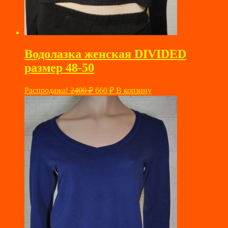
Водолазка женская DIVIDED
размер 48-50
Первоначальная
Текущая
Распродажа!
2400
₽
660
₽
В корзину
цена
цена:
составляла
660 ₽.
2400 ₽.