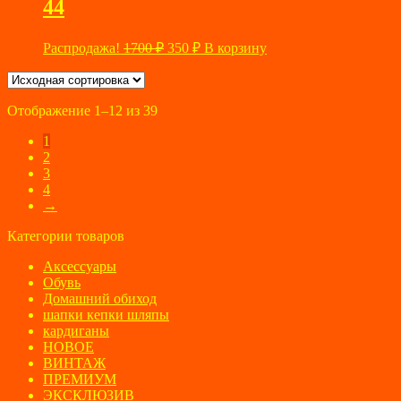
44
Первоначальная
Текущая
Распродажа!
1700
₽
350
₽
В корзину
цена
цена:
составляла
350 ₽.
1700 ₽.
Отображение 1–12 из 39
1
2
3
4
→
Категории товаров
Аксессуары
Обувь
Домашний обиход
шапки кепки шляпы
кардиганы
НОВОЕ
ВИНТАЖ
ПРЕМИУМ
ЭКСКЛЮЗИВ