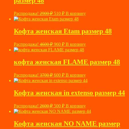
размер 48
Первоначальная
Текущая
Распродажа!
2900
₽
510
₽
В корзину
цена
цена:
составляла
510 ₽.
2900 ₽.
Кофта женская Etam размер 48
Первоначальная
Текущая
Распродажа!
4600
₽
960
₽
В корзину
цена
цена:
составляла
960 ₽.
4600 ₽.
кофта женская FLAME размер 48
Первоначальная
Текущая
Распродажа!
3700
₽
600
₽
В корзину
цена
цена:
составляла
600 ₽.
3700 ₽.
Кофта женская in extenso размер 44
Первоначальная
Текущая
Распродажа!
2600
₽
500
₽
В корзину
цена
цена:
составляла
500 ₽.
2600 ₽.
Кофта женская NO NAME размер