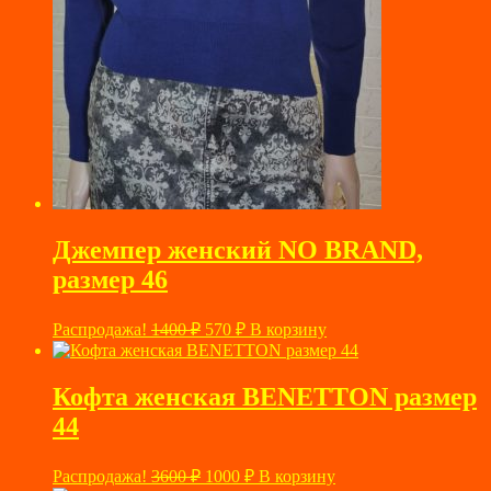
Джемпер женский NO BRAND,
размер 46
Первоначальная
Текущая
Распродажа!
1400
₽
570
₽
В корзину
цена
цена:
составляла
570 ₽.
1400 ₽.
Кофта женская BENETTON размер
44
Первоначальная
Текущая
Распродажа!
3600
₽
1000
₽
В корзину