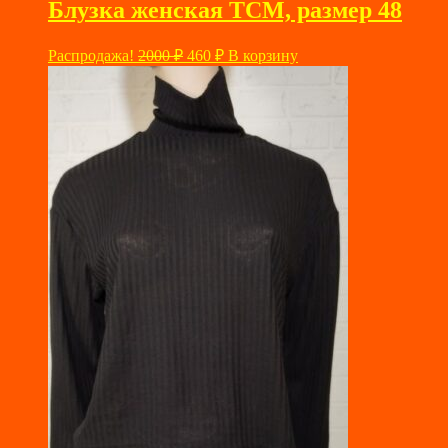
Блузка женская ТСМ, размер 48
Первоначальная
Текущая
Распродажа!
2000
₽
460
₽
В корзину
цена
цена:
составляла
460 ₽.
2000 ₽.