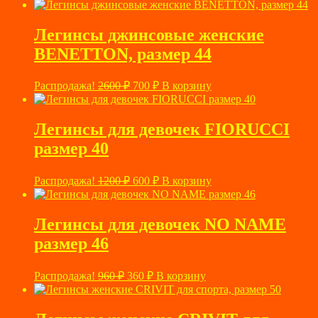
цена
цена:
составляла
560 ₽.
1700 ₽.
Легинсы джинсовые женские
BENETTON, размер 44
Первоначальная
Текущая
Распродажа!
2600
₽
700
₽
В корзину
цена
цена:
составляла
700 ₽.
2600 ₽.
Легинсы для девочек FIORUCCI
размер 40
Первоначальная
Текущая
Распродажа!
1200
₽
600
₽
В корзину
цена
цена:
составляла
600 ₽.
1200 ₽.
Легинсы для девочек NO NAME
размер 46
Первоначальная
Текущая
Распродажа!
960
₽
360
₽
В корзину
цена
цена:
составляла
360 ₽.
960 ₽.