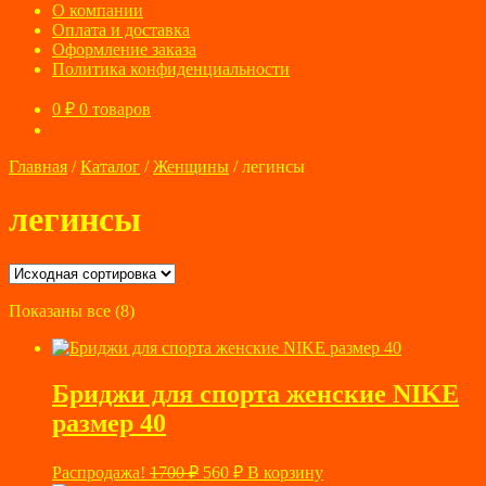
О компании
Оплата и доставка
Оформление заказа
Политика конфиденциальности
0
₽
0 товаров
Главная
/
Каталог
/
Женщины
/
легинсы
легинсы
Показаны все (8)
Бриджи для спорта женские NIKE
размер 40
Первоначальная
Текущая
Распродажа!
1700
₽
560
₽
В корзину