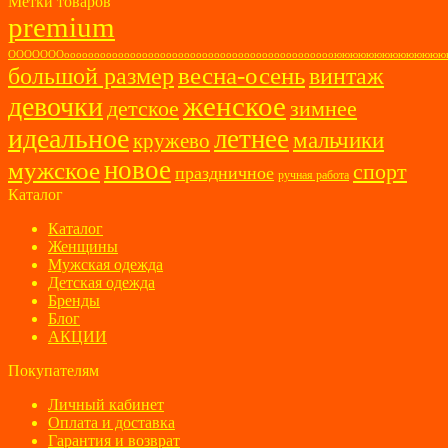
Метки товаров
premium
ОООООООоооооооооооооооооооооооооооооооооооооооооооооюююююююююююю
весна-осень
большой размер
винтаж
женское
девочки
детское
зимнее
идеальное
летнее
мальчики
кружево
новое
мужское
спорт
праздничное
ручная работа
Каталог
Каталог
Женщины
Мужская одежда
Детская одежда
Бренды
Блог
АКЦИИ
Покупателям
Личный кабинет
Оплата и доставка
Гарантия и возврат