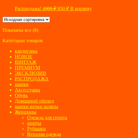
Первоначальная
Текущая
Распродажа!
2000
₽
850
₽
В корзину
цена
цена:
составляла
850 ₽.
2000 ₽.
Показаны все (8)
Категории товаров
кардиганы
НОВОЕ
ВИНТАЖ
ПРЕМИУМ
ЭКСКЛЮЗИВ
РАСПРОДАЖА
шапки
Аксессуары
Обувь
Домашний обиход
шапки кепки шляпы
Женщины
Одежда для спорта
шорты
Рубашки
Верхняя одежда