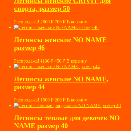
Легинсы женские CRIVIT для
спорта, размер 50
Первоначальная
Текущая
Распродажа!
2600
₽
700
₽
В корзину
цена
цена:
составляла
700 ₽.
2600 ₽.
Легинсы женские NO NAME
размер 46
Первоначальная
Текущая
Распродажа!
1100
₽
450
₽
В корзину
цена
цена:
составляла
450 ₽.
1100 ₽.
Легинсы женские NO NAME,
размер 44
Первоначальная
Текущая
Распродажа!
1500
₽
200
₽
В корзину
цена
цена:
составляла
200 ₽.
1500 ₽.
Легинсы тёплые для девочек NO
NAME размер 40