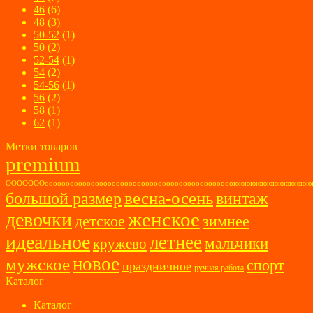
46
(6)
48
(3)
50-52
(1)
50
(2)
52-54
(1)
54
(2)
54-56
(1)
56
(2)
58
(1)
62
(1)
Метки товаров
premium
ОООООООоооооооооооооооооооооооооооооооооооооооооооооюююююююююююю
весна-осень
большой размер
винтаж
женское
девочки
детское
зимнее
идеальное
летнее
мальчики
кружево
новое
мужское
спорт
праздничное
ручная работа
Каталог
Каталог