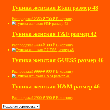
составляла
710 ₽.
3600 ₽.
Туника женская Etam размер 48
Первоначальная
Текущая
Распродажа!
2350
₽
700
₽
В корзину
цена
цена:
составляла
700 ₽.
2350 ₽.
Туника женская F&F размер 42
Первоначальная
Текущая
Распродажа!
1400
₽
300
₽
В корзину
цена
цена:
составляла
300 ₽.
1400 ₽.
Туника женская GUESS размер 46
Первоначальная
Текущая
Распродажа!
7000
₽
900
₽
В корзину
цена
цена:
составляла
900 ₽.
7000 ₽.
Туника женская H&M размер 46
Первоначальная
Текущая
Распродажа!
2900
₽
590
₽
В корзину
цена
цена:
составляла
590 ₽.