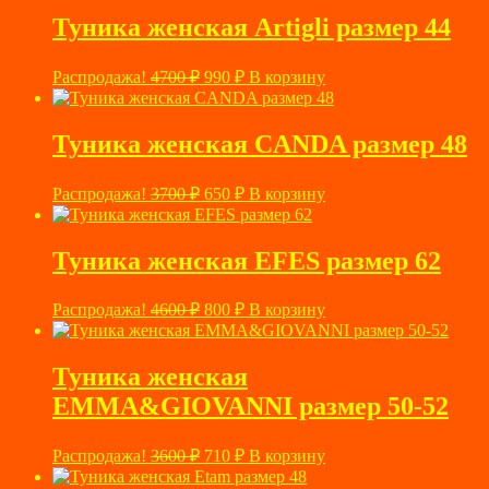
2700 ₽.
Туника женская Artigli размер 44
Первоначальная
Текущая
Распродажа!
4700
₽
990
₽
В корзину
цена
цена:
составляла
990 ₽.
4700 ₽.
Туника женская CANDA размер 48
Первоначальная
Текущая
Распродажа!
3700
₽
650
₽
В корзину
цена
цена:
составляла
650 ₽.
3700 ₽.
Туника женская EFES размер 62
Первоначальная
Текущая
Распродажа!
4600
₽
800
₽
В корзину
цена
цена:
составляла
800 ₽.
4600 ₽.
Туника женская
EMMA&GIOVANNI размер 50-52
Первоначальная
Текущая
Распродажа!
3600
₽
710
₽
В корзину
цена
цена: