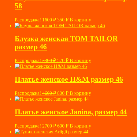
58
Первоначальная
Текущая
Распродажа!
1600
₽
350
₽
В корзину
цена
цена:
составляла
350 ₽.
1600 ₽.
Блузка женская TOM TAILOR
размер 46
Первоначальная
Текущая
Распродажа!
3300
₽
570
₽
В корзину
цена
цена:
составляла
570 ₽.
3300 ₽.
Платье женское H&M размер 46
Первоначальная
Текущая
Распродажа!
4600
₽
800
₽
В корзину
цена
цена:
составляла
800 ₽.
4600 ₽.
Платье женское Janina, размер 44
Первоначальная
Текущая
Распродажа!
2700
₽
600
₽
В корзину
цена
цена:
составляла
600 ₽.