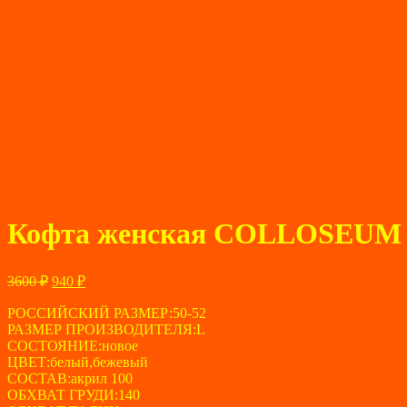
Кофта женская COLLOSEUM р
Первоначальная
Текущая
3600
₽
940
₽
цена
цена:
составляла
РОССИЙСКИЙ РАЗМЕР:50-52
940 ₽.
РАЗМЕР ПРОИЗВОДИТЕЛЯ:L
3600 ₽.
СОСТОЯНИЕ:новое
ЦВЕТ:белый,бежевый
СОСТАВ:акрил 100
ОБХВАТ ГРУДИ:140