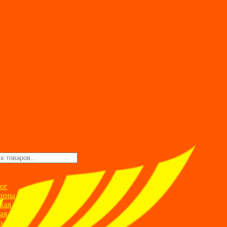
ск
ров
ог
ины
кая одежда
ая одежда
ды