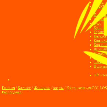
Блог
АКЦ
Главная
Акции
Блог
Бренды
Гаранти
Каталог
Контак
Корзин
Личный
О комп
Оплата 
Оформле
Полити
0
₽
0 то
Главная
/
Каталог
/
Женщины
/
кофты
/
Кофта женская COLLOS
Распродажа!