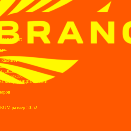
ИИ
я и возврат
ты
а
 кабинет
ании
и доставка
ние заказа
ка конфиденциальности
варов
EUM размер 50-52