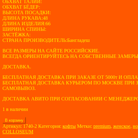
ОБХВАТ ТАЛИИ:
ОБХВАТ БЁДЕР:
ВЫСОТА ПОСАДКИ:
ДЛИНА РУКАВА:48
ДЛИНА ИЗДЕЛИЯ:66
ШИРИНА СПИНЫ:
ЗАСТЁЖКА:
СТРАНА ПРОИЗВОДИТЕЛЬ:Бангладеш
ВСЕ РАЗМЕРЫ НА САЙТЕ РОССИЙСКИЕ.
ВСЕГДА ОРИЕНТИРУЙТЕСЬ НА СОБСТВЕННЫЕ ЗАМЕРЫ
ДОСТАВКА.
БЕСПЛАТНАЯ ДОСТАВКА ПРИ ЗАКАЗЕ ОТ 5000т И ОПЛА
БЕСПЛАТНАЯ ДОСТАВКА КУРЬЕРОМ ПО МОСКВЕ ПРИ ЗА
САМОВЫВОЗ.
ДОСТАВКА АВИТО ПРИ СОГЛАСОВАНИИ С МЕНЕДЖЕР
1 в наличии
Количество
В корзину
товара
Артикул:
1740-2
Категория:
кофты
Метки:
premium
,
женское
,
но
Кофта
COLLOSEUM
женская