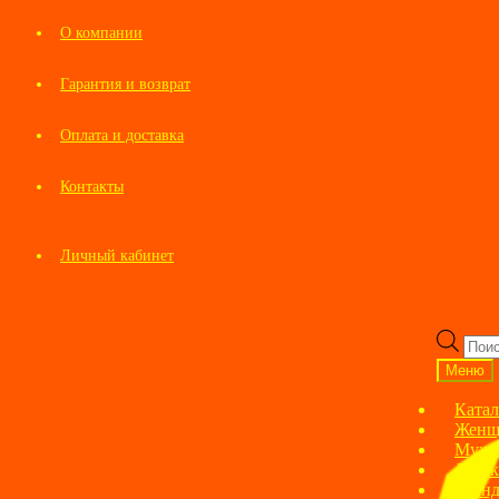
О компании
Гарантия и возврат
Оплата и доставка
Контакты
Личный кабинет
Перейти
Перейти
к
к
Пои
навигации
содержимому
това
Меню
Катал
Женщ
Мужс
Детск
Брен