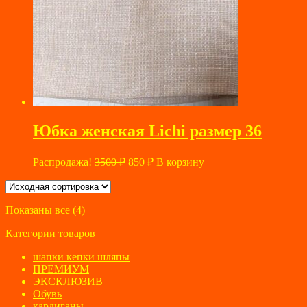
Юбка женская Lichi размер 36
Первоначальная
Текущая
Распродажа!
3500
₽
850
₽
В корзину
цена
цена:
составляла
850 ₽.
3500 ₽.
Показаны все (4)
Категории товаров
шапки кепки шляпы
ПРЕМИУМ
ЭКСКЛЮЗИВ
Обувь
кардиганы