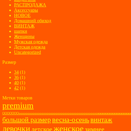
РАСПРОДАЖА
Аксессуары
НОВОЕ
Домашний обиход
ВИНТАЖ
шапки
Женщины
Мужская одежда
Детская одежда
Uncategorized
Размер
34
(1)
36
(1)
40
(1)
42
(1)
Метки товаров
premium
ОООООООоооооооооооооооооооооооооооооооооооооооооооооюююююююююююю
весна-осень
большой размер
винтаж
женское
девочки
детское
зимнее