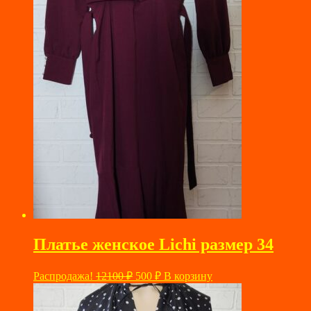
Платье женское Lichi размер 34
Первоначальная
Текущая
Распродажа!
12100
₽
500
₽
В корзину
цена
цена:
составляла
500 ₽.