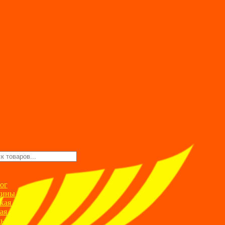
ск
ров
ог
ины
кая одежда
ая одежда
ды