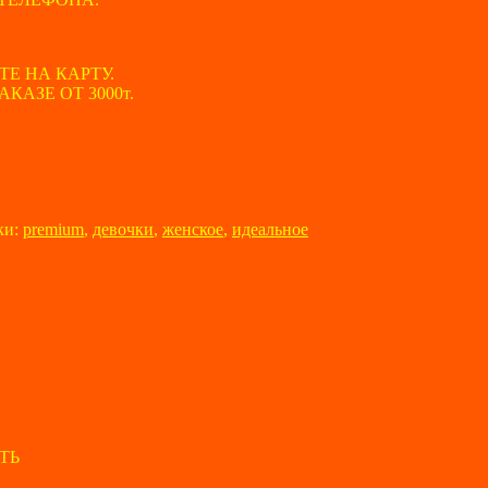
ТЕ НА КАРТУ.
АЗЕ ОТ 3000т.
ки:
premium
,
девочки
,
женское
,
идеальное
ТЬ