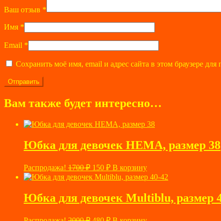
Ваш отзыв
*
Имя
*
Email
*
Сохранить моё имя, email и адрес сайта в этом браузере д
Вам также будет интересно…
Юбка для девочек HEMA, размер 38
Первоначальная
Текущая
Распродажа!
1700
₽
150
₽
В корзину
цена
цена:
составляла
150 ₽.
1700 ₽.
Юбка для девочек Multiblu, размер 
Первоначальная
Текущая
Распродажа!
2000
₽
480
₽
В корзину