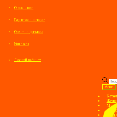
О компании
Гарантия и возврат
Оплата и доставка
Контакты
Личный кабинет
Перейти
Перейти
к
к
Пои
навигации
содержимому
това
Меню
Катал
Женщ
Мужс
Детск
Брен