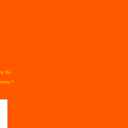
ер 36»
ечены
*