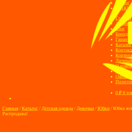
Блог
АКЦ
Главная
Акции
Блог
Бренды
Гаранти
Каталог
Контак
Корзин
Личный
О комп
Оплата 
Оформле
Полити
0
₽
0 то
Главная
/
Каталог
/
Детская одежда
/
Девочки
/
Юбки
/
Юбка жен
Распродажа!