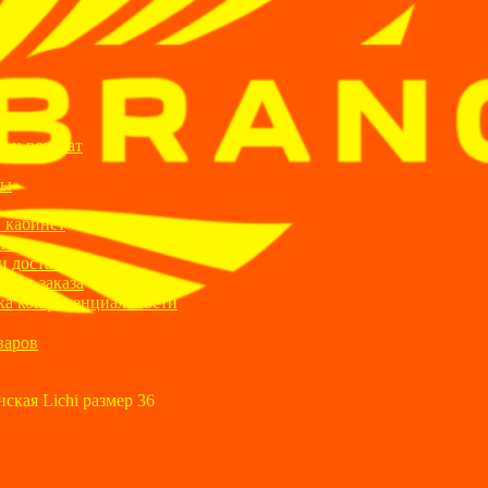
ИИ
я и возврат
ты
а
 кабинет
ании
и доставка
ние заказа
ка конфиденциальности
варов
ская Lichi размер 36