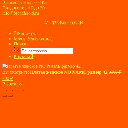
Варшавское шоссе 108
Ежедневно с 10 до 20
info@branchgold.ru
© 2025 Branch Gold
Контакты
Моя учётная запись
Поиск
Поиск
товаров
Корзина
0
Пер
Вы смотрите:
Платье женское NO NAME размер 42
3900
₽
цен
Текущая
700
₽
сос
цена:
В корзину
390
700 ₽.