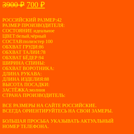
Первоначальная
Текущая
3900
₽
700
₽
цена
цена:
составляла
РОССИЙСКИЙ РАЗМЕР:42
700 ₽.
РАЗМЕР ПРОИЗВОДИТЕЛЯ:
3900 ₽.
СОСТОЯНИЕ идеальное
ЦВЕТ:белый,чёрный
СОСТАВ:полиэстер 100
ОБХВАТ ГРУДИ:86
ОБХВАТ ТАЛИИ:78
ОБХВАТ БЁДЕР:94
ШИРИНА СПИНЫ:
ОБХВАТ ВОРОТНИКА:
ДЛИНА РУКАВА:
ДЛИНА ИЗДЕЛИЯ:88
ВЫСОТА ПОСАДКИ:
ЗАСТЁЖКА:молния
СТРАНА ПРОИЗВОДИТЕЛЬ:
ВСЕ РАЗМЕРЫ НА САЙТЕ РОССИЙСКИЕ.
ВСЕГДА ОРИЕНТИРУЙТЕСЬ НА СВОИ ЗАМЕРЫ.
БОЛЬШАЯ ПРОСЬБА УКАЗЫВАТЬ АКТУАЛЬНЫЙ
НОМЕР ТЕЛЕФОНА.