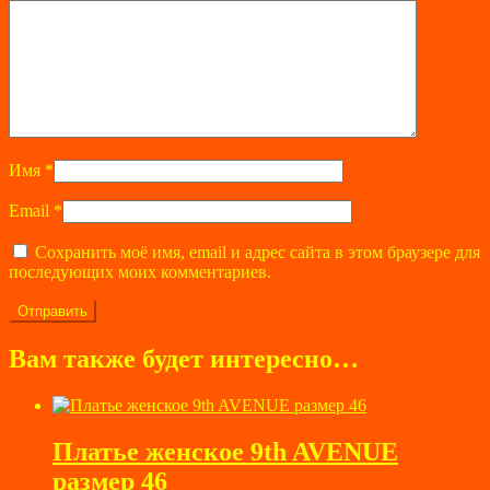
Имя
*
Email
*
Сохранить моё имя, email и адрес сайта в этом браузере для
последующих моих комментариев.
Вам также будет интересно…
Платье женское 9th AVENUE
размер 46