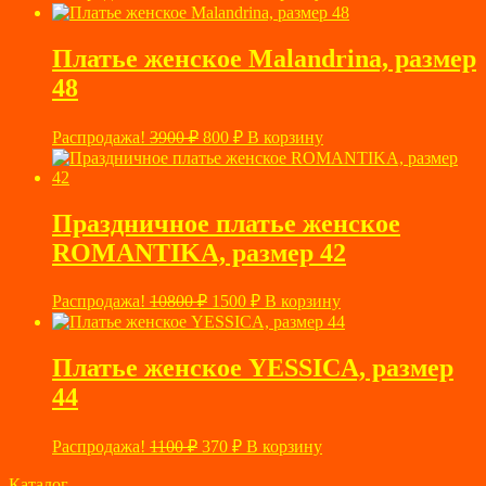
цена
цена:
составляла
700 ₽.
4950 ₽.
Платье женское Malandrina, размер
48
Первоначальная
Текущая
Распродажа!
3900
₽
800
₽
В корзину
цена
цена:
составляла
800 ₽.
3900 ₽.
Праздничное платье женское
ROMANTIKA, размер 42
Первоначальная
Текущая
Распродажа!
10800
₽
1500
₽
В корзину
цена
цена:
составляла
1500 ₽.
10800 ₽.
Платье женское YESSICA, размер
44
Первоначальная
Текущая
Распродажа!
1100
₽
370
₽
В корзину
цена
цена:
составляла
Каталог
370 ₽.