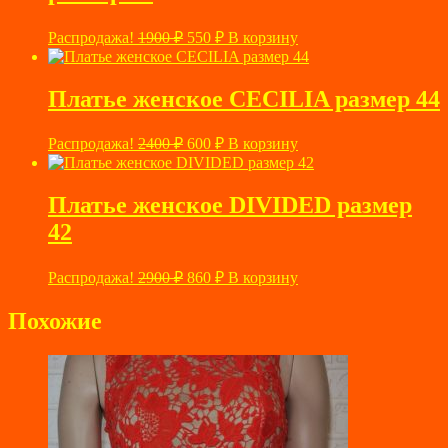
Первоначальная
Текущая
Распродажа!
1900
₽
550
₽
В корзину
цена
цена:
составляла
550 ₽.
1900 ₽.
Платье женское CECILIA размер 44
Первоначальная
Текущая
Распродажа!
2400
₽
600
₽
В корзину
цена
цена:
составляла
600 ₽.
2400 ₽.
Платье женское DIVIDED размер
42
Первоначальная
Текущая
Распродажа!
2900
₽
860
₽
В корзину
цена
цена:
составляла
860 ₽.
Похожие
2900 ₽.