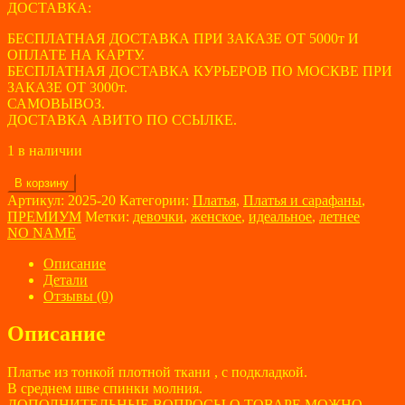
ДОСТАВКА:
БЕСПЛАТНАЯ ДОСТАВКА ПРИ ЗАКАЗЕ ОТ 5000т И
ОПЛАТЕ НА КАРТУ.
БЕСПЛАТНАЯ ДОСТАВКА КУРЬЕРОВ ПО МОСКВЕ ПРИ
ЗАКАЗЕ ОТ 3000т.
САМОВЫВОЗ.
ДОСТАВКА АВИТО ПО ССЫЛКЕ.
1 в наличии
Количество
В корзину
товара
Артикул:
2025-20
Категории:
Платья
,
Платья и сарафаны
,
Платье
ПРЕМИУМ
Метки:
девочки
,
женское
,
идеальное
,
летнее
женское
NO NAME
NO
NAME
Описание
размер
Детали
42
Отзывы (0)
Описание
Платье из тонкой плотной ткани , с подкладкой.
В среднем шве спинки молния.
ДОПОЛНИТЕЛЬНЫЕ ВОПРОСЫ О ТОВАРЕ МОЖНО