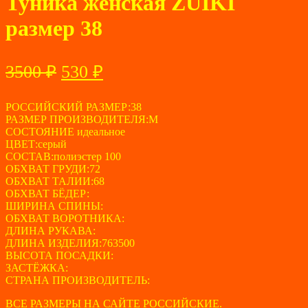
Туника женская ZUIKI
размер 38
Первоначальная
Текущая
3500
₽
530
₽
цена
цена:
составляла
РОССИЙСКИЙ РАЗМЕР:38
530 ₽.
РАЗМЕР ПРОИЗВОДИТЕЛЯ:М
3500 ₽.
СОСТОЯНИЕ идеальное
ЦВЕТ:серый
СОСТАВ:полиэстер 100
ОБХВАТ ГРУДИ:72
ОБХВАТ ТАЛИИ:68
ОБХВАТ БЁДЕР:
ШИРИНА СПИНЫ:
ОБХВАТ ВОРОТНИКА:
ДЛИНА РУКАВА:
ДЛИНА ИЗДЕЛИЯ:763500
ВЫСОТА ПОСАДКИ:
ЗАСТЁЖКА:
СТРАНА ПРОИЗВОДИТЕЛЬ:
ВСЕ РАЗМЕРЫ НА САЙТЕ РОССИЙСКИЕ.