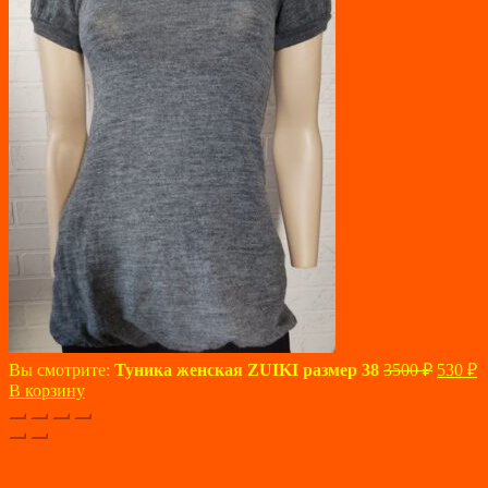
Первон
Т
Вы смотрите:
Туника женская ZUIKI размер 38
3500
₽
530
₽
цена
ц
В корзину
состав
5
3500 ₽