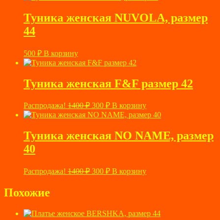
Туника женская NUVOLA, размер
44
500
₽
В корзину
Туника женская F&F размер 42
Первоначальная
Текущая
Распродажа!
1400
₽
300
₽
В корзину
цена
цена:
составляла
300 ₽.
1400 ₽.
Туника женская NO NAME, размер
40
Первоначальная
Текущая
Распродажа!
1400
₽
300
₽
В корзину
цена
цена:
составляла
300 ₽.
Похожие
1400 ₽.