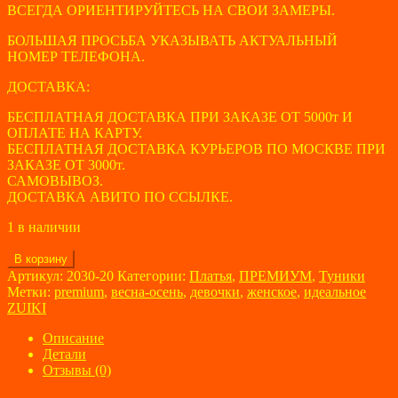
ВСЕГДА ОРИЕНТИРУЙТЕСЬ НА СВОИ ЗАМЕРЫ.
БОЛЬШАЯ ПРОСЬБА УКАЗЫВАТЬ АКТУАЛЬНЫЙ
НОМЕР ТЕЛЕФОНА.
ДОСТАВКА:
БЕСПЛАТНАЯ ДОСТАВКА ПРИ ЗАКАЗЕ ОТ 5000т И
ОПЛАТЕ НА КАРТУ.
БЕСПЛАТНАЯ ДОСТАВКА КУРЬЕРОВ ПО МОСКВЕ ПРИ
ЗАКАЗЕ ОТ 3000т.
САМОВЫВОЗ.
ДОСТАВКА АВИТО ПО ССЫЛКЕ.
1 в наличии
Количество
В корзину
товара
Артикул:
2030-20
Категории:
Платья
,
ПРЕМИУМ
,
Туники
Туника
Метки:
premium
,
весна-осень
,
девочки
,
женское
,
идеальное
женская
ZUIKI
ZUIKI
размер
Описание
38
Детали
Отзывы (0)