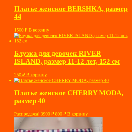
Платье женское BERSHKA, размер
44
1500
₽
В корзину
Блузка для девочек RIVER
ISLAND, размер 11-12 лет, 152 см
250
₽
В корзину
Платье женское CHERRY MODA,
размер 40
Первоначальная
Текущая
Распродажа!
3900
₽
800
₽
В корзину
цена
цена:
составляла
800 ₽.
3900 ₽.