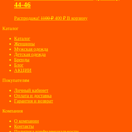
44-46
Первоначальная
Текущая
Распродажа!
1100
₽
400
₽
В корзину
цена
цена:
составляла
Каталог
400 ₽.
1100 ₽.
Каталог
Женщины
Мужская одежда
Детская одежда
Бренды
Блог
АКЦИИ
Покупателям
Личный кабинет
Оплата и доставка
Гарантия и возврат
Компания
О компании
Контакты
Политика конфиденциальности