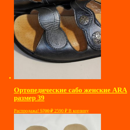
Ортопедические сабо женские ARA
размер 39
Первоначальная
Текущая
Распродажа!
5700
₽
2590
₽
В корзину
цена
цена:
составляла
2590 ₽.
5700 ₽.