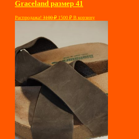
Graceland размер 41
Первоначальная
Текущая
Распродажа!
3100
₽
1500
₽
В корзину
цена
цена:
составляла
1500 ₽.
3100 ₽.