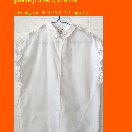
Первоначальная
Текущая
Распродажа!
2000
₽
500
₽
В корзину
цена
цена:
составляла
500 ₽.
2000 ₽.