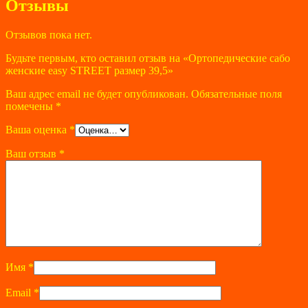
Отзывы
Отзывов пока нет.
Будьте первым, кто оставил отзыв на «Ортопедические сабо
женские easy STREET размер 39,5»
Ваш адрес email не будет опубликован.
Обязательные поля
помечены
*
Ваша оценка
*
Ваш отзыв
*
Имя
*
Email
*