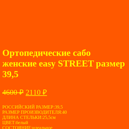
Ортопедические сабо
женские easy STREET размер
39,5
Первоначальная
Текущая
4600
₽
2110
₽
цена
цена:
составляла
РОССИЙСКИЙ РАЗМЕР:39,5
2110 ₽.
РАЗМЕР ПРОИЗВОДИТЕЛЯ:40
4600 ₽.
ДЛИНА СТЕЛЬКИ:25,5см
ЦВЕТ:белый
СОСТОЯНИЕ:идеальное