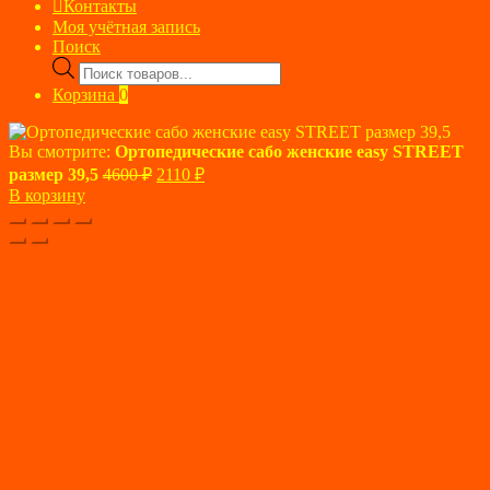
Контакты
Моя учётная запись
Поиск
Поиск
товаров
Корзина
0
Вы смотрите:
Ортопедические сабо женские easy STREET
Первоначальная
Текущая
размер 39,5
4600
₽
2110
₽
цена
цена:
В корзину
составляла
2110 ₽.
4600 ₽.