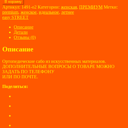
Количество
В корзину
товара
Артикул:
1491-о2
Категории:
женская
,
ПРЕМИУМ
Метки:
Ортопедические
premium
,
женское
,
идеальное
,
летнее
сабо
easy STREET
женские
easy
Описание
STREET
Детали
размер
Отзывы (0)
39,5
Описание
Ортопедические сабо из искусственных материалов.
ДОПОЛНИТЕЛЬНЫЕ ВОПРОСЫ О ТОВАРЕ МОЖНО
ЗАДАТЬ ПО ТЕЛЕФОНУ
ИЛИ ПО ПОЧТЕ.
Поделиться: