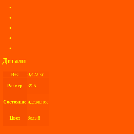
Детали
Вес
0,422 кг
Размер
39,5
Состояние
идеальное
Цвет
белый