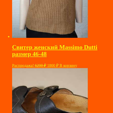
Свитер женский Massimo Dutti
размер 46-48
Первоначальная
Текущая
Распродажа!
6200
₽
1800
₽
В корзину
цена
цена:
составляла
1800 ₽.
6200 ₽.