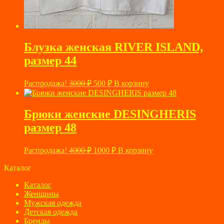
Блузка женская RIVER ISLAND,
размер 44
Первоначальная
Текущая
Распродажа!
3000
₽
500
₽
В корзину
цена
цена:
составляла
500 ₽.
3000 ₽.
Брюки женские DESINGHERIS
размер 48
Первоначальная
Текущая
Распродажа!
4000
₽
1000
₽
В корзину
цена
цена:
составляла
Каталог
1000 ₽.
4000 ₽.
Каталог
Женщины
Мужская одежда
Детская одежда
Бренды